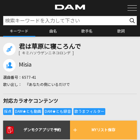
キーワード
曲名
歌手名
歌詞
君は草原に寝ころんで
カラオケ検索
[ キミハソウゲンニネコロンデ ]
Misia
カラオケ店舗検索
選曲番号：
6577-41
『あなたの側にいるだけで
カラオケリクエスト
対応カラオケコンテンツ
全国りれき
リアルタイムで歌われている曲の一覧
デンモクアプリで予約
MYリスト保存