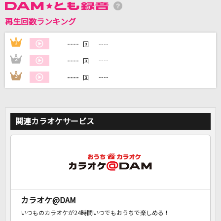
再生回数ランキング
DAMに会員登録・ログインして
カラオケをもっと楽しもう！
----
1
----
回
----
2
----
回
----
3
----
回
自宅でカラオケ歌い放題！
家族や友達と一緒に！練習にも！
関連カラオケサービス
カラオケ@DAM
いつものカラオケが24時間いつでもおうちで楽しめる！