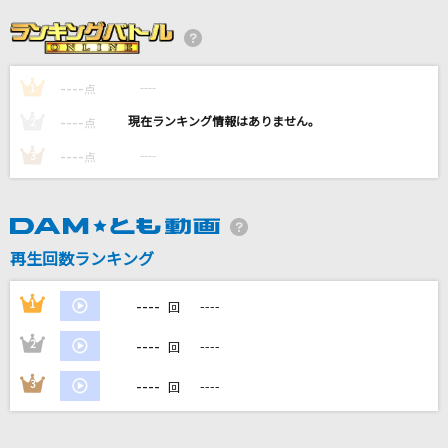
メリクリ
BoA
----
----
1
生まれてはじめて
点
神田沙也加、松たか子
----
----
2
点
----
----
3
点
春風
Rihwa
silent
再生回数ランキング
SEKAI NO OWARI(世界の終わり)
----
1
----
回
もっと見る
----
2
----
回
DAMの新曲・ランキングなど
----
3
----
回
カラオケ最新情報をチェック！