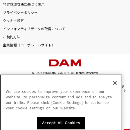
特定商取引法に基づく表示
プライバシーポリシー
クッキー設定
インフォマティブデータの取得について
ご契約方法
企業情報（コーポレートサイト）
© DAIICHIKOSHO CO.,LTD. All Rights Reserved.
このサイトに掲載されている一切の文章・画像・写真・動画・音声等を、手段や形態
を問わず、著作権法の定める範囲を超えて無断で複製、転載、ファイル化などすること
We use cookies to improve your experience on our
を禁じます。
website, to personalize content and ads and to analyze
our traffic. Please click [Cookie Settings] to customize
楽曲及びコンテンツは、機種によりご利用いただけない場合があります。
your cookie settings on our website.
楽曲及びコンテンツの配信日、配信内容が変更になる場合があります。
楽曲によりMYリスト保存ができない場合があります。
Accept All Cookies
JASRAC許諾番号
6602250213Y31015 6602250112Y38026 6602250240Y31015