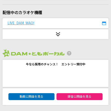
ロミオとシンデレラ
doriko feat.初音ミク
配信中のカラオケ機種
ハナミズキ
LIVE DAM WAO!
一青 窈
Plazma(ビデオクリップバージョン)
米津玄師
2026年8月度
[生音]ドライフラワー
今なら採用のチャンス！ エントリー受付中
優里
フライングゲット
AKB48
DAM★ともボーカルエントリーランキング
季節は次々死んでいく
動画公開曲を見る
録音公開曲を見る
amazarashi