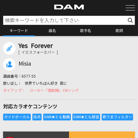
キーワード
曲名
歌手名
歌詞
Yes Forever
カラオケ検索
[ イエスフォーエバー ]
Misia
カラオケ店舗検索
選曲番号：
6577-55
世界でいちばん好き 君に
カラオケリクエスト
コーセー「雪肌精」CMソング
対応カラオケコンテンツ
全国りれき
リアルタイムで歌われている曲の一覧