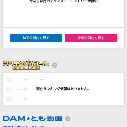
今なら採用のチャンス！ エントリー受付中
[生音]Make-up Shadow
井上陽水
オトノケ
Creepy Nuts
DAM★ともボーカルエントリーランキング
動画公開曲を見る
録音公開曲を見る
シャルル
バルーン
Promise
Da-iCE
----
----
1
点
----
もっと見る
----
2
点
----
----
3
点
DAMの新曲・ランキングなど
カラオケ最新情報をチェック！