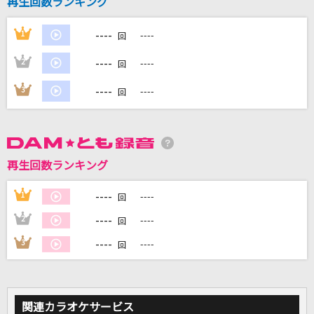
再生回数ランキング
----
1
----
回
DAMに会員登録・ログインして
カラオケをもっと楽しもう！
----
2
----
回
----
3
----
回
自宅でカラオケ歌い放題！
家族や友達と一緒に！練習にも！
再生回数ランキング
----
1
----
回
----
2
----
回
----
3
----
回
関連カラオケサービス