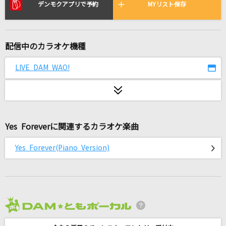
アンチクロックワイズ
デンモクアプリで予約
MYリスト保存
After the Rain [そらる×まふまふ]
愛くださいませ
配信中のカラオケ機種
≠ME
LIVE DAM WAO!
コイスルオトメ
いきものがかり
花束
Yes Foreverに関連するカラオケ楽曲
back number
Yes Forever(Piano Version)
[生音]歌うたいのバラッド
斉藤和義
LADY(ビデオクリップバージョン)
米津玄師
2026年8月度