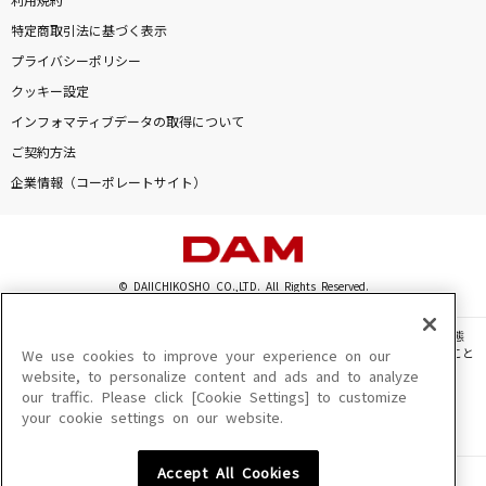
利用規約
特定商取引法に基づく表示
プライバシーポリシー
クッキー設定
インフォマティブデータの取得について
ご契約方法
企業情報（コーポレートサイト）
© DAIICHIKOSHO CO.,LTD. All Rights Reserved.
このサイトに掲載されている一切の文章・画像・写真・動画・音声等を、手段や形態
を問わず、著作権法の定める範囲を超えて無断で複製、転載、ファイル化などすること
We use cookies to improve your experience on our
を禁じます。
website, to personalize content and ads and to analyze
our traffic. Please click [Cookie Settings] to customize
楽曲及びコンテンツは、機種によりご利用いただけない場合があります。
your cookie settings on our website.
楽曲及びコンテンツの配信日、配信内容が変更になる場合があります。
楽曲によりMYリスト保存ができない場合があります。
Accept All Cookies
JASRAC許諾番号