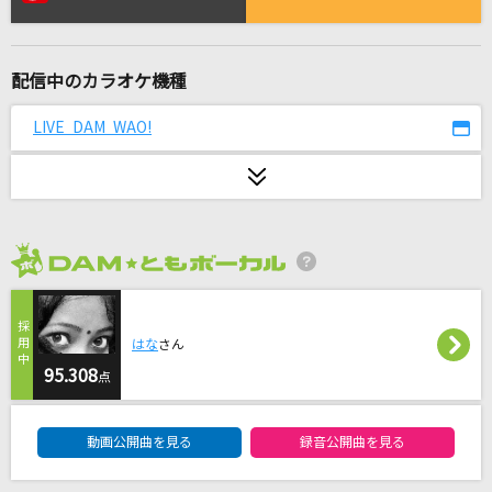
[生音]ひまわりの約束
秦 基博
配信中のカラオケ機種
[生音]TONIGHT
LUNA SEA
LIVE DAM WAO!
LOVE涙色
松浦亜弥
ホラークイーン
2026年8月度
ファントムシータ
サマーナイトタウン
はな
さん
モーニング娘。
95.308
点
DAM★ともボーカルエントリーランキング
くちづけ
動画公開曲を見る
録音公開曲を見る
BUCK-TICK