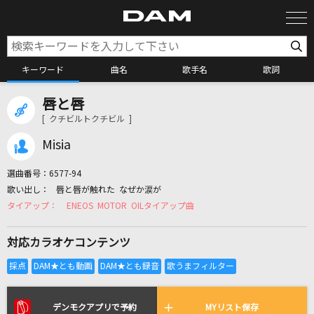
キーワード
曲名
歌手名
歌詞
唇と唇
カラオケ検索
[ クチビルトクチビル ]
Misia
カラオケ店舗検索
選曲番号：
6577-94
唇と唇が触れた なぜか涙が
カラオケリクエスト
ENEOS MOTOR OILタイアップ曲
対応カラオケコンテンツ
全国りれき
リアルタイムで歌われている曲の一覧
デンモクアプリで予約
MYリスト保存