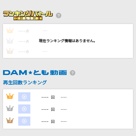
[生音]儚くない
SUPER BEAVER
MONDO PIECE
----
----
1
点
UVERworld
----
----
2
点
魅惑のカレイド
----
----
3
点
宮川愛李
ホウキ雲
RYTHEM
再生回数ランキング
もっと見る
----
1
----
回
----
2
----
回
DAMの新曲・ランキングなど
カラオケ最新情報をチェック！
----
3
----
回