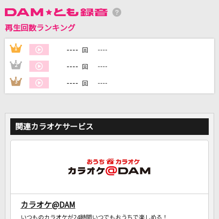
再生回数ランキング
DAMに会員登録・ログインして
カラオケをもっと楽しもう！
----
1
----
回
----
2
----
回
----
3
----
回
自宅でカラオケ歌い放題！
家族や友達と一緒に！練習にも！
関連カラオケサービス
カラオケ@DAM
いつものカラオケが24時間いつでもおうちで楽しめる！