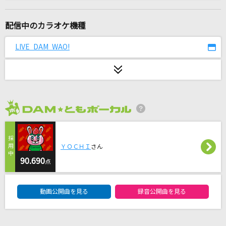
[生音]恋におちて-Fall in love-
小林明子
配信中のカラオケ機種
君を知らない
LIVE DAM WAO!
Mrs. GREEN APPLE
[生音]チョット
大黒摩季
2026年8月度
[生音]愛のレンタル
マカロニえんぴつ
ＹＯＣＨＩ
さん
蹴っ飛ばした毛布
90.690
点
ずっと真夜中でいいのに。
DAM★ともボーカルエントリーランキング
動画公開曲を見る
録音公開曲を見る
あぶく
ヨルシカ