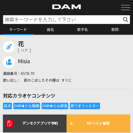
キーワード
曲名
歌手名
歌詞
花
カラオケ検索
[ ハナ ]
Misia
カラオケ店舗検索
選曲番号：
6578-70
君のこぼしたその種は すぐに
カラオケリクエスト
対応カラオケコンテンツ
全国りれき
リアルタイムで歌われている曲の一覧
デンモクアプリで予約
MYリスト保存