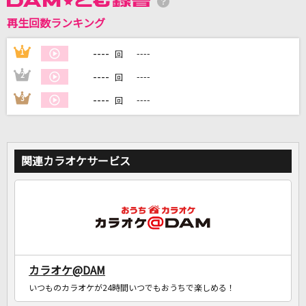
再生回数ランキング
DAMに会員登録・ログインして
カラオケをもっと楽しもう！
----
1
----
回
----
2
----
回
----
3
----
回
自宅でカラオケ歌い放題！
家族や友達と一緒に！練習にも！
関連カラオケサービス
カラオケ@DAM
いつものカラオケが24時間いつでもおうちで楽しめる！