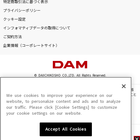
特定商取引法に基づく表示
プライバシーポリシー
クッキー設定
インフォマティブデータの取得について
ご契約方法
企業情報（コーポレートサイト）
© DAIICHIKOSHO CO.,LTD. All Rights Reserved.
このサイトに掲載されている一切の文章・画像・写真・動画・音声等を、手段や形態
を問わず、著作権法の定める範囲を超えて無断で複製、転載、ファイル化などすること
We use cookies to improve your experience on our
を禁じます。
website, to personalize content and ads and to analyze
our traffic. Please click [Cookie Settings] to customize
楽曲及びコンテンツは、機種によりご利用いただけない場合があります。
your cookie settings on our website.
楽曲及びコンテンツの配信日、配信内容が変更になる場合があります。
楽曲によりMYリスト保存ができない場合があります。
Accept All Cookies
JASRAC許諾番号
6602250213Y31015 6602250112Y38026 6602250240Y31015
6602250241Y45122