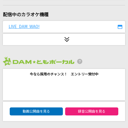
[生音]ドライフラワー
優里
配信中のカラオケ機種
オルフェンズの涙
LIVE DAM WAO!
Misia
奏(かなで)
スキマスイッチ
2026年8月度
[生音]桜
今なら採用のチャンス！ エントリー受付中
コブクロ
[生音]恋人ごっこ
マカロニえんぴつ
DAM★ともボーカルエントリーランキング
フラワー
動画公開曲を見る
録音公開曲を見る
KinKi Kids