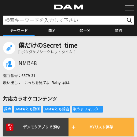
キーワード
曲名
歌手名
歌詞
僕だけのSecret time
カラオケ検索
[ ボクダケノシークレットタイム ]
NMB48
カラオケ店舗検索
選曲番号：
6579-31
こっちを見てよ Baby 君は
カラオケリクエスト
対応カラオケコンテンツ
全国りれき
リアルタイムで歌われている曲の一覧
デンモクアプリで予約
MYリスト保存