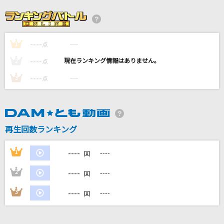
絶対零度
なとり
----
----
1
[生音]車輪の唄
点
BUMP OF CHICKEN
----
----
2
点
----
----
3
点
コンパス・オブ・ユア・ハート[シンドバッド・
ストーリーブック・ヴォヤッジ]
諏訪部順一
再生回数ランキング
[生音]a kind of love～BULLET TRAIN Arena
Tour 2018 GOLDEN EPOCHより～
----
1
----
回
超特急
----
2
----
回
もっと見る
----
3
----
回
DAMの新曲・ランキングなど
カラオケ最新情報をチェック！