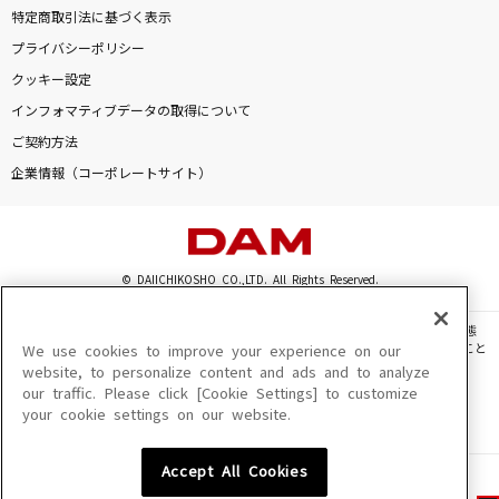
特定商取引法に基づく表示
プライバシーポリシー
クッキー設定
インフォマティブデータの取得について
ご契約方法
企業情報（コーポレートサイト）
© DAIICHIKOSHO CO.,LTD. All Rights Reserved.
このサイトに掲載されている一切の文章・画像・写真・動画・音声等を、手段や形態
を問わず、著作権法の定める範囲を超えて無断で複製、転載、ファイル化などすること
We use cookies to improve your experience on our
を禁じます。
website, to personalize content and ads and to analyze
our traffic. Please click [Cookie Settings] to customize
楽曲及びコンテンツは、機種によりご利用いただけない場合があります。
your cookie settings on our website.
楽曲及びコンテンツの配信日、配信内容が変更になる場合があります。
楽曲によりMYリスト保存ができない場合があります。
Accept All Cookies
JASRAC許諾番号
6602250213Y31015 6602250112Y38026 6602250240Y31015