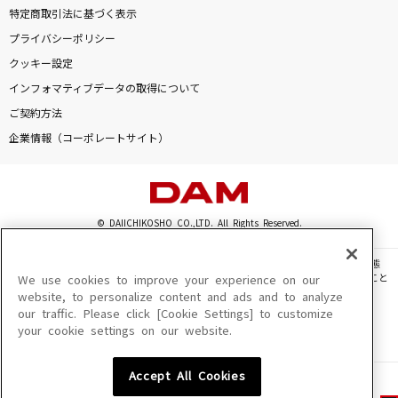
特定商取引法に基づく表示
プライバシーポリシー
クッキー設定
インフォマティブデータの取得について
ご契約方法
企業情報（コーポレートサイト）
© DAIICHIKOSHO CO.,LTD. All Rights Reserved.
このサイトに掲載されている一切の文章・画像・写真・動画・音声等を、手段や形態
を問わず、著作権法の定める範囲を超えて無断で複製、転載、ファイル化などすること
We use cookies to improve your experience on our
を禁じます。
website, to personalize content and ads and to analyze
our traffic. Please click [Cookie Settings] to customize
楽曲及びコンテンツは、機種によりご利用いただけない場合があります。
your cookie settings on our website.
楽曲及びコンテンツの配信日、配信内容が変更になる場合があります。
楽曲によりMYリスト保存ができない場合があります。
Accept All Cookies
JASRAC許諾番号
6602250213Y31015 6602250112Y38026 6602250240Y31015