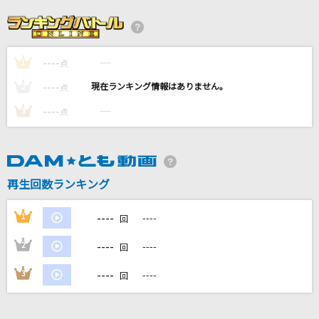
[生音]蕾
コブクロ
----
----
1
ヒビカセ
点
れをる
----
----
2
点
----
----
3
点
IRIS OUT(ビデオクリップバージョン)
米津玄師
ノンフィクションズ
再生回数ランキング
Da-iCE
----
1
----
回
もっと見る
----
2
----
回
DAMの新曲・ランキングなど
----
3
----
回
カラオケ最新情報をチェック！