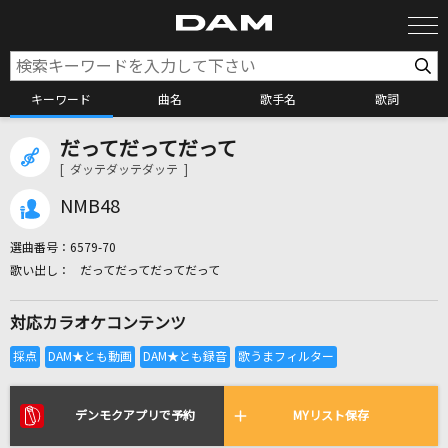
キーワード
曲名
歌手名
歌詞
だってだってだって
カラオケ検索
[ ダッテダッテダッテ ]
NMB48
カラオケ店舗検索
選曲番号：
6579-70
だってだってだってだって
カラオケリクエスト
対応カラオケコンテンツ
全国りれき
リアルタイムで歌われている曲の一覧
デンモクアプリで予約
MYリスト保存