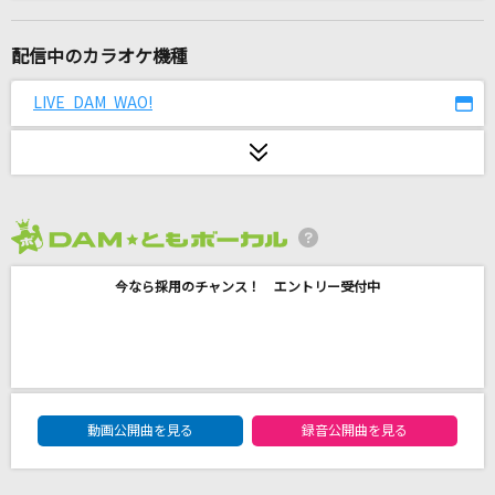
ジェニー
THEE MICHELLE GUN ELEPHANT
配信中のカラオケ機種
3月9日
LIVE DAM WAO!
レミオロメン
KING OF EVIL
天狼群
2026年8月度
秒針を噛む
今なら採用のチャンス！ エントリー受付中
ずっと真夜中でいいのに。
明日晴れるかな
桑田佳祐
DAM★ともボーカルエントリーランキング
[生音]星影のエール
動画公開曲を見る
録音公開曲を見る
GReeeeN