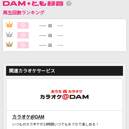
再生回数ランキング
DAMに会員登録・ログインして
カラオケをもっと楽しもう！
----
1
----
回
----
2
----
回
----
3
----
回
自宅でカラオケ歌い放題！
家族や友達と一緒に！練習にも！
関連カラオケサービス
カラオケ@DAM
いつものカラオケが24時間いつでもおうちで楽しめる！