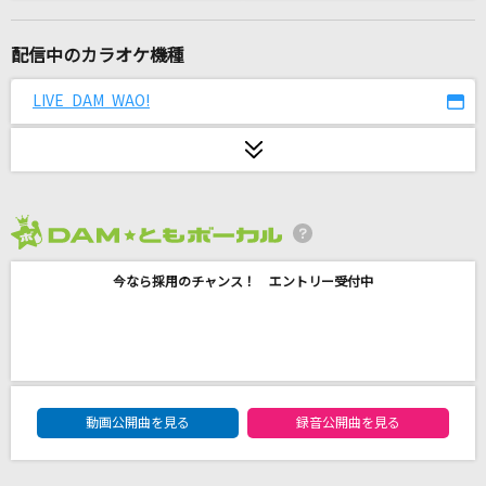
壱雫空(TVサイズ)
MyGO!!!!!
配信中のカラオケ機種
BONBON GiRL
LIVE DAM WAO!
SARM
アイ・アイ・ア
Ado
2026年8月度
[生音]ray
今なら採用のチャンス！ エントリー受付中
BUMP OF CHICKEN
[生音]風に吹かれて
エレファントカシマシ
DAM★ともボーカルエントリーランキング
残酷な天使のテーゼ
動画公開曲を見る
録音公開曲を見る
高橋洋子