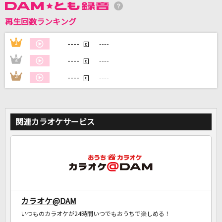
再生回数ランキング
DAMに会員登録・ログインして
カラオケをもっと楽しもう！
----
1
----
回
----
2
----
回
----
3
----
回
自宅でカラオケ歌い放題！
家族や友達と一緒に！練習にも！
関連カラオケサービス
カラオケ@DAM
いつものカラオケが24時間いつでもおうちで楽しめる！