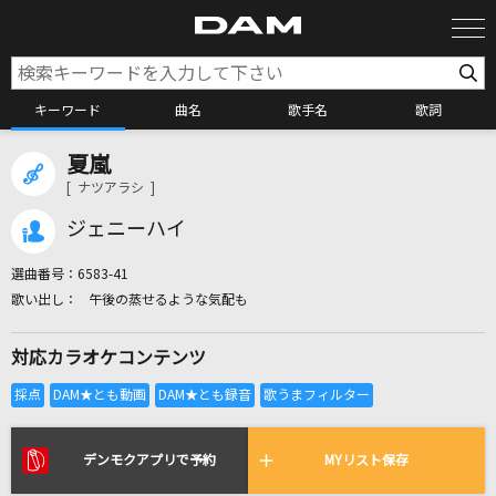
キーワード
曲名
歌手名
歌詞
夏嵐
カラオケ検索
[ ナツアラシ ]
ジェニーハイ
カラオケ店舗検索
選曲番号：
6583-41
午後の蒸せるような気配も
カラオケリクエスト
対応カラオケコンテンツ
全国りれき
リアルタイムで歌われている曲の一覧
デンモクアプリで予約
MYリスト保存