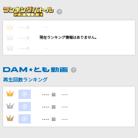
プラネタリウム
大塚 愛
----
----
1
愛をありがとう
点
Misia
----
----
2
点
----
----
3
点
Like A Angel
黒夢
[生音]サウダージ
再生回数ランキング
ポルノグラフィティ
----
1
----
回
もっと見る
----
2
----
回
DAMの新曲・ランキングなど
----
3
----
回
カラオケ最新情報をチェック！