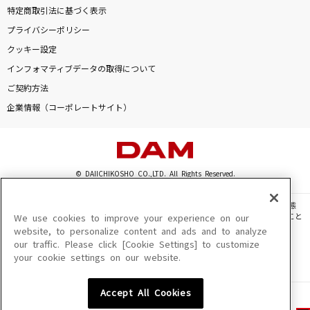
特定商取引法に基づく表示
プライバシーポリシー
クッキー設定
インフォマティブデータの取得について
ご契約方法
企業情報（コーポレートサイト）
© DAIICHIKOSHO CO.,LTD. All Rights Reserved.
このサイトに掲載されている一切の文章・画像・写真・動画・音声等を、手段や形態
を問わず、著作権法の定める範囲を超えて無断で複製、転載、ファイル化などすること
We use cookies to improve your experience on our
を禁じます。
website, to personalize content and ads and to analyze
our traffic. Please click [Cookie Settings] to customize
楽曲及びコンテンツは、機種によりご利用いただけない場合があります。
your cookie settings on our website.
楽曲及びコンテンツの配信日、配信内容が変更になる場合があります。
楽曲によりMYリスト保存ができない場合があります。
Accept All Cookies
JASRAC許諾番号
6602250213Y31015 6602250112Y38026 6602250240Y31015