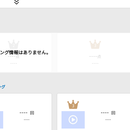
2
3
----
----
点
点
----
----
ング
3
----
----
回
回
----
----