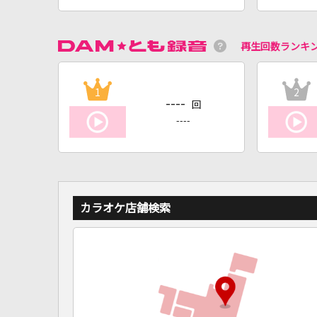
再生回数ランキ
1
2
----
回
----
カラオケ店舗検索