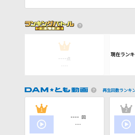
1
----
点
----
再生回数ランキ
1
2
----
回
----