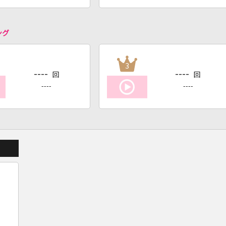
ング
3
----
----
回
回
----
----