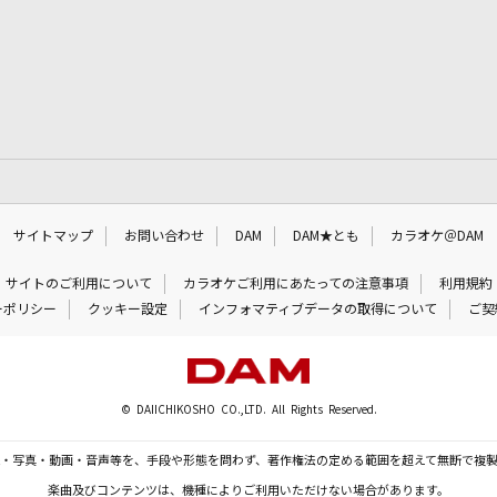
サイトマップ
お問い合わせ
DAM
DAM★とも
カラオケ＠DAM
サイトのご利用について
カラオケご利用にあたっての注意事項
利用規約
ーポリシー
クッキー設定
インフォマティブデータの取得について
ご契
© DAIICHIKOSHO CO.,LTD. All Rights Reserved.
・写真・動画・音声等を、手段や形態を問わず、著作権法の定める範囲を超えて無断で複
楽曲及びコンテンツは、機種によりご利用いただけない場合があります。