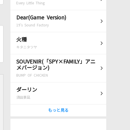
Every Little Thing
Dear(Game Version)
19's Sound Factory
火種
キタニタツヤ
SOUVENIR(「SPY×FAMILY」アニ
メバージョン)
BUMP OF CHICKEN
ダーリン
須田景凪
もっと見る