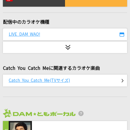
[生音]カブトムシ
aiko
配信中のカラオケ機種
やさしさで溢れるように
JUJU
LIVE DAM WAO!
サマーナイトタウン
モーニング娘。
Catch You Catch Meに関連するカラオケ楽曲
ピエロ
B'z
Catch You Catch Me(TVサイズ)
God knows...
涼宮ハルヒ(CV.平野綾)
夏色
2026年8月度
ゆず