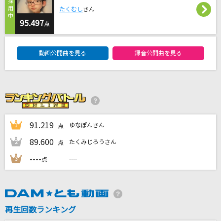
ハリケーン
たくむし
さん
ラッツ&スター(シャネルズ)
95.497
点
DAM★ともボーカルエントリーランキング
[生音]非情階段
動画公開曲を見る
録音公開曲を見る
中西圭三
[生音]サウダージ
ポルノグラフィティ
シャルル
91.219
ゆなぽんさん
1
点
バルーン
89.600
たくみじろうさん
2
点
もっと見る
----
----
3
点
DAMの新曲・ランキングなど
カラオケ最新情報をチェック！
再生回数ランキング