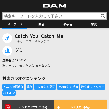
キーワード
曲名
歌手名
歌詞
Catch You Catch Me
カラオケ検索
[ キャッチユーキャッチミー ]
グミ
カラオケ店舗検索
選曲番号：
6601-01
会いたいな 会えないな
カラオケリクエスト
対応カラオケコンテンツ
全国りれき
リアルタイムで歌われている曲の一覧
デンモクアプリで予約
MYリスト保存