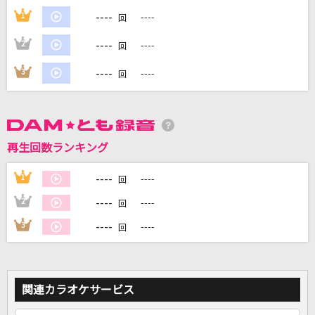
----
1
----
回
DAMに会員登録・ログインして
----
2
----
回
カラオケをもっと楽しもう！
----
3
----
回
自宅でカラオケ歌い放題！
家族や友達と一緒に！練習にも！
再生回数ランキング
----
1
----
回
----
2
----
回
----
3
----
回
関連カラオケサービス