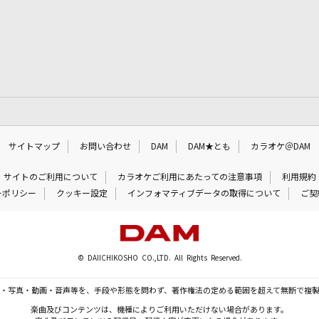
サイトマップ
お問い合わせ
DAM
DAM★とも
カラオケ＠DAM
サイトのご利用について
カラオケご利用にあたっての注意事項
利用規約
ーポリシー
クッキー設定
インフォマティブデータの取得について
ご契
© DAIICHIKOSHO CO.,LTD. All Rights Reserved.
・写真・動画・音声等を、手段や形態を問わず、著作権法の定める範囲を超えて無断で複
楽曲及びコンテンツは、機種によりご利用いただけない場合があります。