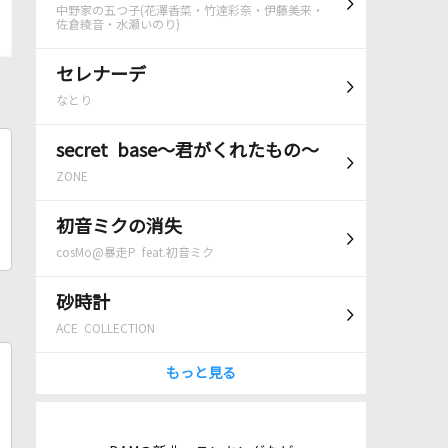
中野家の五つ子(花澤香菜・竹達彩奈・伊藤美来・
佐倉綾音・水瀬いのり)
セレナーデ
なとり
secret base～君がくれたもの～
ZONE
初音ミクの消失
cosMo@暴走P feat.初音ミク
砂時計
ACE COLLECTION
もっと見る