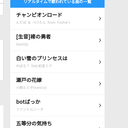
リアルタイムで歌われている曲の一覧
チャンピオンロード
んだほ & ぺけたん from Fischer's
[生音]裸の勇者
Vaundy
白い雪のプリンセスは
のぼる↑ feat.初音ミク
瀬戸の花嫁
小柳ルミ子(rumico)
botばっか
ファントムシータ
五等分の気持ち