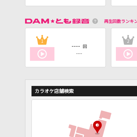
再生回数ランキ
1
2
----
回
----
カラオケ店舗検索