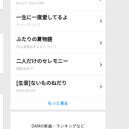
buzzG feat.GUMI
一生に一度愛してるよ
クリープハイプ
ふたりの夏物語
杉山清貴&オメガトライブ
二人だけのセレモニー
岡田有希子
[生音]ないものねだり
KANA-BOON
もっと見る
DAMの新曲・ランキングなど