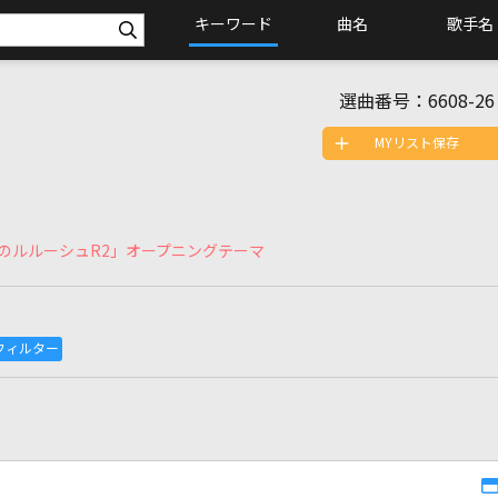
キーワード
曲名
歌手名
選曲番号：
6608-26
MYリスト保存
逆のルルーシュR2」オープニングテーマ