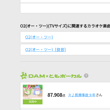
O2(オー・ツー)(TVサイズ)に関連するカラオケ楽
O2(オー・ツー)
O2(オー・ツー) [良音]
87.908
Ｒ♪医療事故９年
さん
点