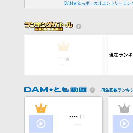
DAM★ともボーカルエントリーラン
1
----
点
----
再生回数ランキ
1
2
----
回
----