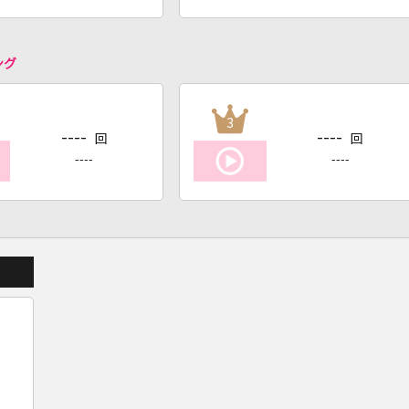
ング
3
----
----
回
回
----
----