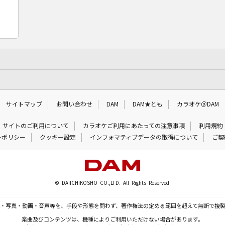
サイトマップ
お問い合わせ
DAM
DAM★とも
カラオケ＠DAM
サイトのご利用について
カラオケご利用にあたっての注意事項
利用規約
ーポリシー
クッキー設定
インフォマティブデータの取得について
ご契
© DAIICHIKOSHO CO.,LTD. All Rights Reserved.
・写真・動画・音声等を、手段や形態を問わず、著作権法の定める範囲を超えて無断で複
楽曲及びコンテンツは、機種によりご利用いただけない場合があります。