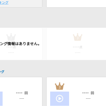
キング
2
3
----
----
点
点
----
----
ング
3
----
----
回
回
----
----