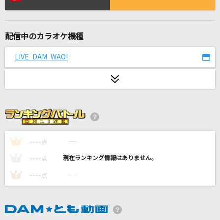
Bling-Bang-Bang-Born
Creepy Nuts
配信中のカラオケ機種
のびしろ
Creepy Nuts
LIVE DAM WAO!
時を刻む唄
Lia
[生音]水平線
back number
----
----
1
点
TV版 ジューキーズこうじちゅう!
----
----
2
点
横山だいすけ・三谷たくみ(おかあさんといっしょ)
----
----
3
点
[生音]流氷海峡
竹川美子