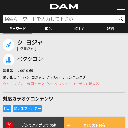
キーワード
曲名
歌手名
歌詞
ク ヨジャ
カラオケ検索
[ クヨジャ ]
ペクジヨン
カラオケ店舗検索
選曲番号：
6616-69
ハン ヨジャガ クデルル サランハムニダ
カラオケリクエスト
韓国ドラマ「シークレット・ガーデン」挿入歌
対応カラオケコンテンツ
全国りれき
リアルタイムで歌われている曲の一覧
デンモクアプリで予約
MYリスト保存