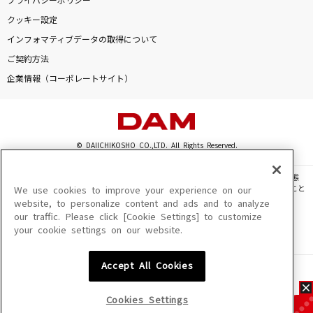
プライバシーポリシー
クッキー設定
インフォマティブデータの取得について
ご契約方法
企業情報（コーポレートサイト）
© DAIICHIKOSHO CO.,LTD. All Rights Reserved.
このサイトに掲載されている一切の文章・画像・写真・動画・音声等を、手段や形態
を問わず、著作権法の定める範囲を超えて無断で複製、転載、ファイル化などすること
We use cookies to improve your experience on our
を禁じます。
website, to personalize content and ads and to analyze
our traffic. Please click [Cookie Settings] to customize
楽曲及びコンテンツは、機種によりご利用いただけない場合があります。
your cookie settings on our website.
楽曲及びコンテンツの配信日、配信内容が変更になる場合があります。
楽曲によりMYリスト保存ができない場合があります。
Accept All Cookies
JASRAC許諾番号
6602250213Y31015 6602250112Y38026 6602250240Y31015
6602250241Y45122
Cookies Settings