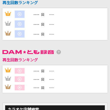
再生回数ランキング
WOODEN DOLL
米津玄師
----
1
----
回
[生音]メイン・テーマ
----
2
----
回
薬師丸ひろ子
----
3
----
回
Pretender
Official髭男dism
世界が終るまでは…
再生回数ランキング
WANDS
----
1
----
回
もっと見る
----
2
----
回
----
3
----
回
DAMの新曲・ランキングなど
カラオケ最新情報をチェック！
カラオケ店舗検索