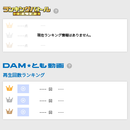
残酷な天使のテーゼ
高橋洋子
----
----
1
あいつら全員同窓会
点
ずっと真夜中でいいのに。
----
----
2
点
----
----
3
点
私たち
西野カナ
[生音]The Long And Winding Road [ザ・ロン
再生回数ランキング
グ・アンド・ワインディング・ロード]
The Beatles
----
1
----
回
もっと見る
----
2
----
回
----
3
----
回
DAMの新曲・ランキングなど
カラオケ最新情報をチェック！