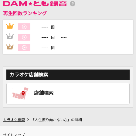
再生回数ランキング
DAMに会員登録・ログインして
----
1
----
回
カラオケをもっと楽しもう！
----
2
----
回
----
3
----
回
自宅でカラオケ歌い放題！
家族や友達と一緒に！練習にも！
カラオケ店舗検索
店舗検索
カラオケ検索
「人生振り向かないさ」の詳細
サイトマップ