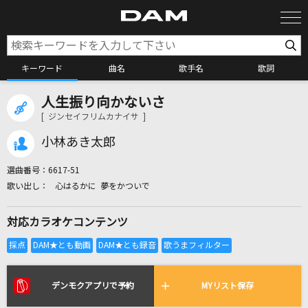
キーワード
曲名
歌手名
歌詞
人生振り向かないさ
カラオケ検索
[ ジンセイフリムカナイサ ]
小林あき太郎
カラオケ店舗検索
選曲番号：
6617-51
心はるかに 夢をかついで
カラオケリクエスト
対応カラオケコンテンツ
全国りれき
リアルタイムで歌われている曲の一覧
デンモクアプリで予約
MYリスト保存