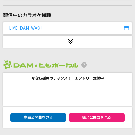
残酷な天使のテーゼ
高橋洋子
配信中のカラオケ機種
[生音]シルエット
LIVE DAM WAO!
KANA-BOON
故にユーエンミー
ただのCo
2026年8月度
追熟
今なら採用のチャンス！ エントリー受付中
龍ヶ崎リン
Soranji
Mrs. GREEN APPLE
DAM★ともボーカルエントリーランキング
キラー
動画公開曲を見る
録音公開曲を見る
夏代孝明