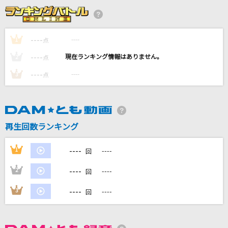
金曜日のおはよう-another story- feat.成海聖
奈(CV:雨宮天)
HoneyWorks
----
----
1
点
----
あとひとつ
----
2
点
FUNKY MONKEY BABYS
----
----
3
点
[生音]ドラえもん(ドラえもんアニメバージョン)
星野 源
再生回数ランキング
プリキュア5、フル・スロットル GO GO!
工藤真由
----
1
----
回
もっと見る
----
2
----
回
----
3
----
回
DAMの新曲・ランキングなど
カラオケ最新情報をチェック！