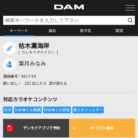
キーワード
曲名
歌手名
歌詞
枯木灘海岸
カラオケ検索
[ カレキナダカイガン ]
葉月みなみ
カラオケ店舗検索
選曲番号：
6617-94
口に出したら 涙が落ちる
カラオケリクエスト
対応カラオケコンテンツ
全国りれき
リアルタイムで歌われている曲の一覧
デンモクアプリで予約
MYリスト保存