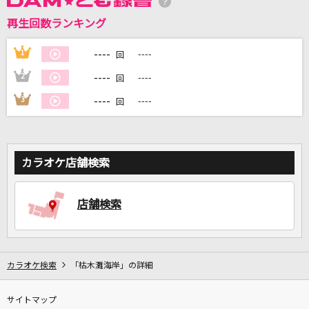
再生回数ランキング
----
1
----
DAMに会員登録・ログインして
回
カラオケをもっと楽しもう！
----
2
----
回
----
3
----
回
自宅でカラオケ歌い放題！
家族や友達と一緒に！練習にも！
カラオケ店舗検索
店舗検索
カラオケ検索
「枯木灘海岸」の詳細
サイトマップ