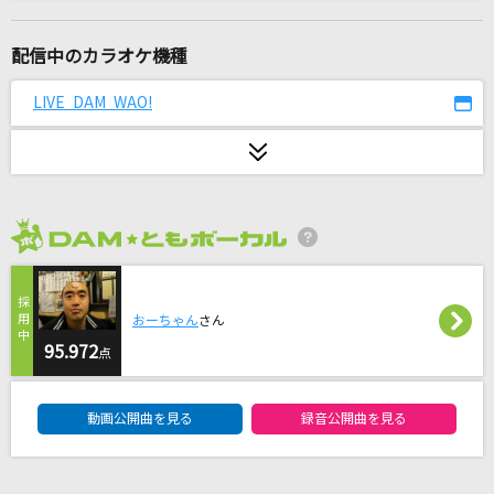
エンドロール
川崎鷹也
配信中のカラオケ機種
水曜日の午後
LIVE DAM WAO!
オフコース
JANE DOE(ビデオクリップバージョン)
米津玄師, 宇多田ヒカル
2026年8月度
Starting Now ～新しい私へ
清水美依紗
おーちゃん
さん
[生音]カワキヲアメク
95.972
点
美波
DAM★ともボーカルエントリーランキング
動画公開曲を見る
録音公開曲を見る
ハレンチ
ちゃんみな