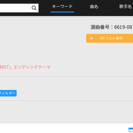
キーワード
曲名
歌手名
選曲番号：
6619-08
MYリスト保存
HEMIST」エンディングテーマ