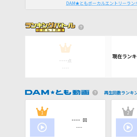
DAM★ともボーカルエントリーラン
1
----
点
----
再生回数ランキ
1
2
----
回
----