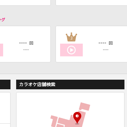
ング
3
----
----
回
回
----
----
カラオケ店舗検索