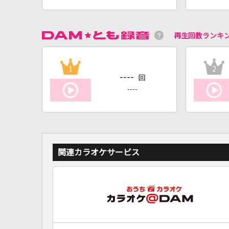
再生回数ランキ
1
2
----
回
----
関連カラオケサービス