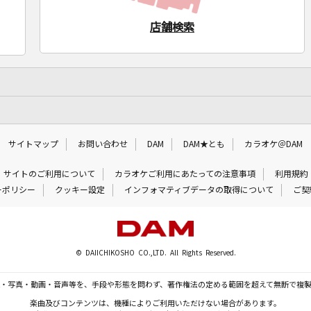
店舗検索
サイトマップ
お問い合わせ
DAM
DAM★とも
カラオケ＠DAM
サイトのご利用について
カラオケご利用にあたっての注意事項
利用規約
ーポリシー
クッキー設定
インフォマティブデータの取得について
ご契
© DAIICHIKOSHO CO.,LTD. All Rights Reserved.
・写真・動画・音声等を、手段や形態を問わず、著作権法の定める範囲を超えて無断で複
楽曲及びコンテンツは、機種によりご利用いただけない場合があります。