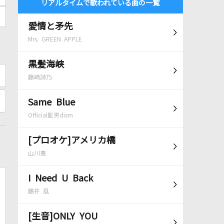
リアルタイムで歌われている曲の一覧
愛情と矛先
Mrs. GREEN APPLE
黒髪海峡
藤崎詩乃
Same Blue
Official髭男dism
[プロオケ]アメリカ橋
山川豊
I Need U Back
藤井 風
[生音]ONLY YOU