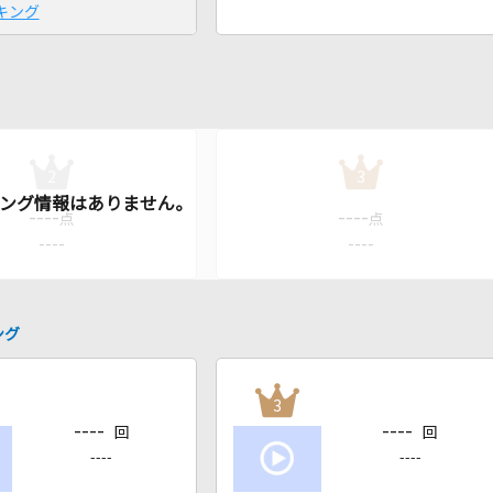
キング
2
3
----
----
点
点
----
----
ング
3
----
----
回
回
----
----