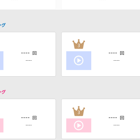
ング
3
----
----
回
回
----
----
ング
3
----
----
回
回
----
----