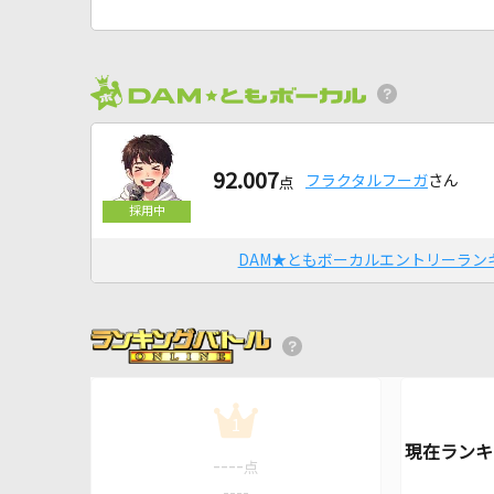
92.007
フラクタルフーガ
さん
点
DAM★ともボーカルエントリーラン
1
----
点
----