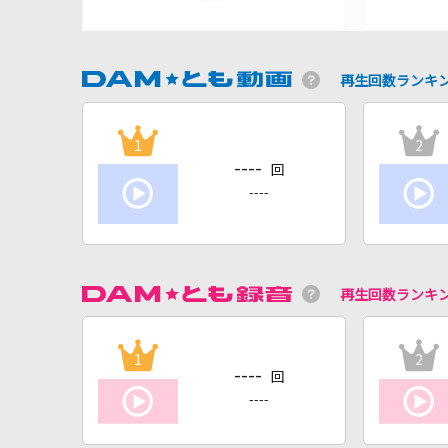
再生回数ランキ
1
2
----
回
----
再生回数ランキ
1
2
----
回
----