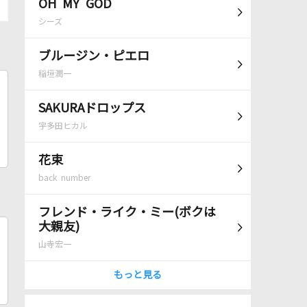
OH MY GOD
シーズ
ブルージン・ピエロ
稲垣潤一
SAKURAドロップス
宇多田ヒカル
花束
back number
フレンド・ライク・ミー(ボクは
大親友)
山寺宏一
もっと見る