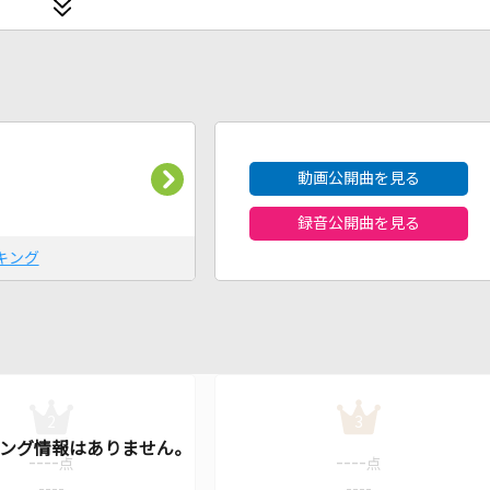
2026年8月度
動画公開曲を見る
録音公開曲を見る
キング
2
3
----
----
点
点
----
----