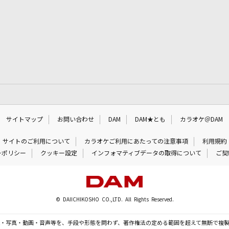
サイトマップ
お問い合わせ
DAM
DAM★とも
カラオケ＠DAM
サイトのご利用について
カラオケご利用にあたっての注意事項
利用規約
ーポリシー
クッキー設定
インフォマティブデータの取得について
ご契
© DAIICHIKOSHO CO.,LTD. All Rights Reserved.
・写真・動画・音声等を、手段や形態を問わず、著作権法の定める範囲を超えて無断で複