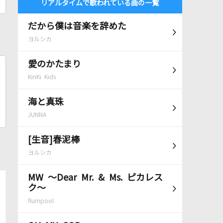
リアルタイムで歌われている曲の一覧
だから僕は音楽を辞めた
ヨルシカ
愛のかたまり
KinKi Kids
海と真珠
JUNNA
[生音]春泥棒
ヨルシカ
MW ～Dear Mr. & Ms. ピカレス
ク～
flumpool