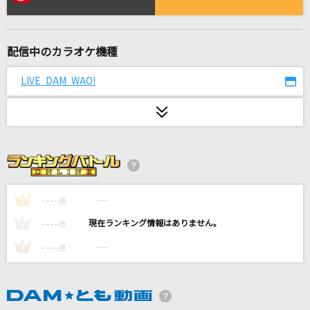
Welcome To The Jungle [ウェルカム・トゥ・
ザ・ジャングル]
Guns N' Roses
配信中のカラオケ機種
ネオメロドラマティック
LIVE DAM WAO!
ポルノグラフィティ
サクラキミワタシ
tuki.
形
ずっと真夜中でいいのに。
----
----
1
点
----
----
2
点
[生音]心という名の不可解
----
----
3
点
Ado
[生音]怪盗
back number