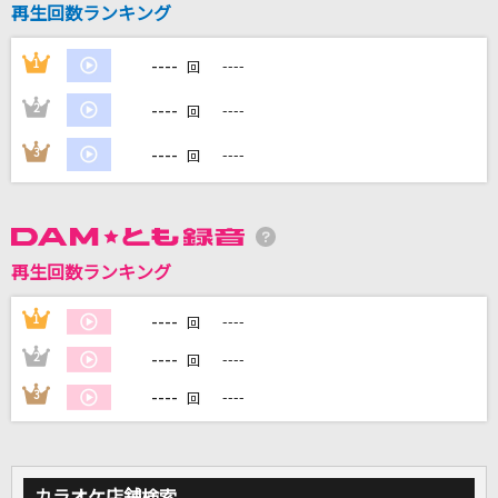
再生回数ランキング
[生音]桜
----
1
----
回
コブクロ
----
2
----
回
[生音]紫煙
----
3
----
神野美伽
回
パッパパラダイス feat. 甲本ヒロト
宇多田ヒカル
再生回数ランキング
[生音]あばよ さよなら
----
1
----
大江裕
回
----
2
----
回
もっと見る
----
3
----
回
DAMの新曲・ランキングなど
カラオケ最新情報をチェック！
カラオケ店舗検索