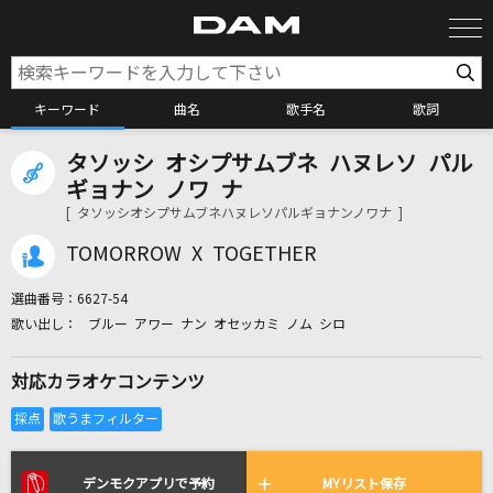
キーワード
曲名
歌手名
歌詞
タソッシ オシプサムブネ ハヌレソ パル
カラオケ検索
ギョナン ノワ ナ
[ タソッシオシプサムブネハヌレソパルギョナンノワナ ]
カラオケ店舗検索
TOMORROW X TOGETHER
選曲番号：
6627-54
カラオケリクエスト
ブルー アワー ナン オセッカミ ノム シロ
対応カラオケコンテンツ
全国りれき
リアルタイムで歌われている曲の一覧
デンモクアプリで予約
MYリスト保存