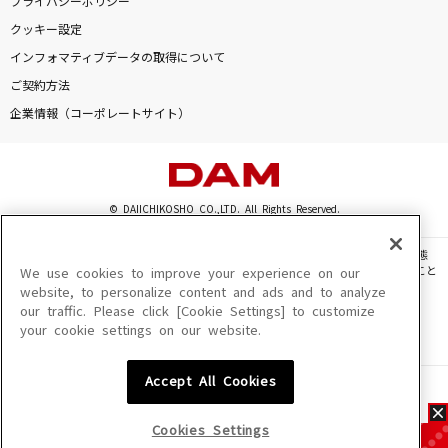
プライバシーポリシー
クッキー設定
インフォマティブデータの取得について
ご契約方法
企業情報（コーポレートサイト）
© DAIICHIKOSHO CO.,LTD. All Rights Reserved.
このサイトに掲載されている一切の文章・画像・写真・動画・音声等を、手段や形態
を問わず、著作権法の定める範囲を超えて無断で複製、転載、ファイル化などすること
We use cookies to improve your experience on our
を禁じます。
website, to personalize content and ads and to analyze
our traffic. Please click [Cookie Settings] to customize
楽曲及びコンテンツは、機種によりご利用いただけない場合があります。
your cookie settings on our website.
楽曲及びコンテンツの配信日、配信内容が変更になる場合があります。
楽曲によりMYリスト保存ができない場合があります。
Accept All Cookies
JASRAC許諾番号
6602250213Y31015 6602250112Y38026 6602250240Y31015
6602250241Y45122
Cookies Settings