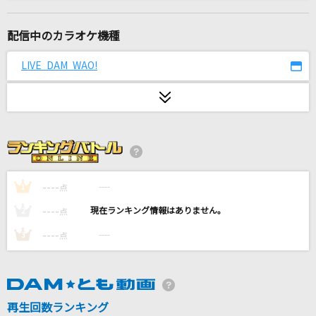
奏(かなで)
スキマスイッチ
配信中のカラオケ機種
Only Human(ビデオクリップバージョン)
LIVE DAM WAO!
K
ピーターパン
優里
紫煙
神野美伽
----
----
1
点
----
----
2
点
[良音]月光花
----
----
3
点
Janne Da Arc
[生音]ハッピーエンド
back number
再生回数ランキング