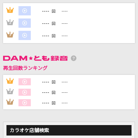
[生音]長い夜
----
1
----
回
松山千春
----
2
----
回
馬と鹿
----
3
----
回
米津玄師
[生音]SUMMER SONG
YUI
再生回数ランキング
ミックスナッツ
----
1
----
回
Official髭男dism
----
2
----
回
もっと見る
----
3
----
回
DAMの新曲・ランキングなど
カラオケ最新情報をチェック！
カラオケ店舗検索