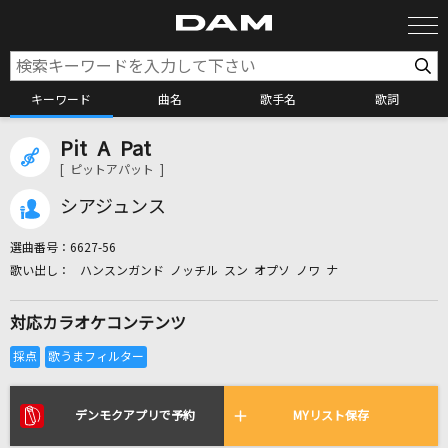
キーワード
曲名
歌手名
歌詞
Pit A Pat
カラオケ検索
[ ピットアパット ]
シアジュンス
カラオケ店舗検索
選曲番号：
6627-56
ハンスンガンド ノッチル スン オプソ ノワ ナ
カラオケリクエスト
対応カラオケコンテンツ
全国りれき
リアルタイムで歌われている曲の一覧
デンモクアプリで予約
MYリスト保存