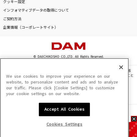
クッキー設定
インフォマティブデータの取得について
ご契約方法
企業情報（コーポレートサイト）
© DAIICHIKOSHO CO.,LTD. All Rights Reserved.
このサイトに掲載されている一切の文章・画像・写真・動画・音声等を、手段や形態
を問わず、著作権法の定める範囲を超えて無断で複製、転載、ファイル化などすること
We use cookies to improve your experience on our
を禁じます。
website, to personalize content and ads and to analyze
our traffic. Please click [Cookie Settings] to customize
楽曲及びコンテンツは、機種によりご利用いただけない場合があります。
your cookie settings on our website.
楽曲及びコンテンツの配信日、配信内容が変更になる場合があります。
楽曲によりMYリスト保存ができない場合があります。
Accept All Cookies
JASRAC許諾番号
6602250213Y31015 6602250112Y38026 6602250240Y31015
6602250241Y45122
Cookies Settings
NexTone許諾番号
ID000002945 ID000002947 ID000002937 ID000002938