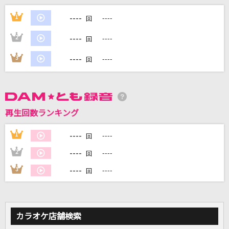
[生音]渚のバルコニー
----
1
----
回
松田聖子
----
2
----
回
残響散歌
----
3
----
回
Aimer(エメ)
生まれてはじめて
神田沙也加、松たか子
再生回数ランキング
secret base～君がくれたもの～
----
1
----
回
ZONE
----
2
----
回
もっと見る
----
3
----
回
DAMの新曲・ランキングなど
カラオケ最新情報をチェック！
カラオケ店舗検索