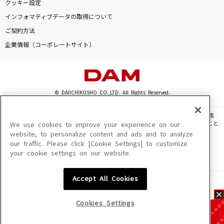
クッキー設定
インフォマティブデータの取得について
ご契約方法
企業情報（コーポレートサイト）
© DAIICHIKOSHO CO.,LTD. All Rights Reserved.
このサイトに掲載されている一切の文章・画像・写真・動画・音声等を、手段や形態
を問わず、著作権法の定める範囲を超えて無断で複製、転載、ファイル化などすること
We use cookies to improve your experience on our
を禁じます。
website, to personalize content and ads and to analyze
our traffic. Please click [Cookie Settings] to customize
楽曲及びコンテンツは、機種によりご利用いただけない場合があります。
your cookie settings on our website.
楽曲及びコンテンツの配信日、配信内容が変更になる場合があります。
楽曲によりMYリスト保存ができない場合があります。
Accept All Cookies
JASRAC許諾番号
6602250213Y31015 6602250112Y38026 6602250240Y31015
6602250241Y45122
Cookies Settings
NexTone許諾番号
ID000002945 ID000002947 ID000002937 ID000002938