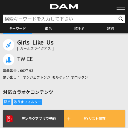
キーワード
曲名
歌手名
歌詞
Girls Like Us
カラオケ検索
[ ガールズライクアス ]
TWICE
カラオケ店舗検索
選曲番号：
6627-93
オンジェブトンジ モルゲッソ オロッタン
カラオケリクエスト
対応カラオケコンテンツ
全国りれき
リアルタイムで歌われている曲の一覧
デンモクアプリで予約
MYリスト保存