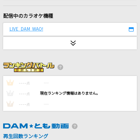
[生音]ワインレッドの心
安全地帯
配信中のカラオケ機種
[生音]A Song for ××
LIVE DAM WAO!
浜崎あゆみ
火種
キタニタツヤ
CRY
SawanoHiroyuki[nZk]:mizuki
----
----
1
点
----
----
2
点
おあいこ
----
----
3
点
ハナレグミ
夏色
ゆず
再生回数ランキング