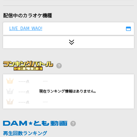
キセキ
GReeeeN
配信中のカラオケ機種
BEYOND THE TIME
LIVE DAM WAO!
TM NETWORK(TMN)
高嶺の花子さん
back number
少女レイ
みきとP
----
----
1
点
----
----
2
点
Naru
----
----
3
点
ラックライフ
[生音]Who...
浜崎あゆみ
再生回数ランキング