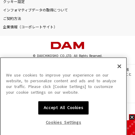
クッキー設定
インフォマティブデータの取得について
ご契約方法
企業情報（コーポレートサイト）
© DAIICHIKOSHO CO.,LTD. All Rights Reserved.
このサイトに掲載されている一切の文章・画像・写真・動画・音声等を、手段や形態
を問わず、著作権法の定める範囲を超えて無断で複製、転載、ファイル化などすること
We use cookies to improve your experience on our
を禁じます。
website, to personalize content and ads and to analyze
our traffic. Please click [Cookie Settings] to customize
楽曲及びコンテンツは、機種によりご利用いただけない場合があります。
your cookie settings on our website.
楽曲及びコンテンツの配信日、配信内容が変更になる場合があります。
楽曲によりMYリスト保存ができない場合があります。
Accept All Cookies
JASRAC許諾番号
6602250213Y31015 6602250112Y38026 6602250240Y31015
6602250241Y45122
Cookies Settings
NexTone許諾番号
ID000002945 ID000002947 ID000002937 ID000002938