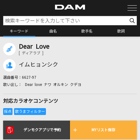
キーワード
曲名
歌手名
歌詞
Dear Love
カラオケ検索
[ ディアラブ ]
イムヒョンシク
カラオケ店舗検索
選曲番号：
6627-97
Dear love ナワ オルキン クデヨ
カラオケリクエスト
対応カラオケコンテンツ
全国りれき
リアルタイムで歌われている曲の一覧
デンモクアプリで予約
MYリスト保存