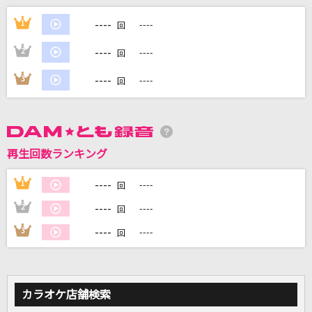
イエスタデイ
----
1
----
回
Official髭男dism
----
2
----
回
好きな人
----
3
----
回
Kiroro
[生音]レイニーブルー
徳永英明
再生回数ランキング
エジソン
----
1
----
回
水曜日のカンパネラ
----
2
----
回
もっと見る
----
3
----
回
DAMの新曲・ランキングなど
カラオケ最新情報をチェック！
カラオケ店舗検索