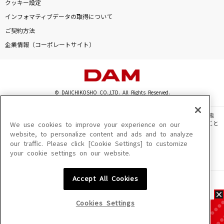
クッキー設定
インフォマティブデータの取得について
ご契約方法
企業情報（コーポレートサイト）
© DAIICHIKOSHO CO.,LTD. All Rights Reserved.
このサイトに掲載されている一切の文章・画像・写真・動画・音声等を、手段や形態
を問わず、著作権法の定める範囲を超えて無断で複製、転載、ファイル化などすること
We use cookies to improve your experience on our
を禁じます。
website, to personalize content and ads and to analyze
our traffic. Please click [Cookie Settings] to customize
楽曲及びコンテンツは、機種によりご利用いただけない場合があります。
your cookie settings on our website.
楽曲及びコンテンツの配信日、配信内容が変更になる場合があります。
楽曲によりMYリスト保存ができない場合があります。
Accept All Cookies
JASRAC許諾番号
6602250213Y31015 6602250112Y38026 6602250240Y31015
6602250241Y45122
Cookies Settings
NexTone許諾番号
ID000002945 ID000002947 ID000002937 ID000002938