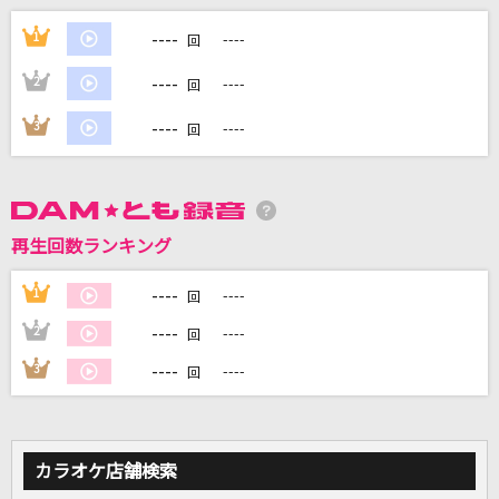
Paradise
----
1
----
回
NiziU
----
2
----
回
羽後の恋唄
----
3
----
回
長山洋子
カタオモイ
Aimer(エメ)
再生回数ランキング
会いたくて 会いたくて
----
1
----
回
西野カナ
----
2
----
回
もっと見る
----
3
----
回
DAMの新曲・ランキングなど
カラオケ最新情報をチェック！
カラオケ店舗検索