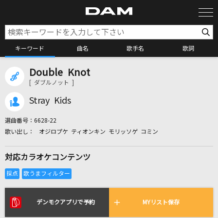
キーワード
曲名
歌手名
歌詞
Double Knot
カラオケ検索
[ ダブルノット ]
Stray Kids
カラオケ店舗検索
選曲番号：
6628-22
オジロプケ ティオンキン モリッソゲ コミン
カラオケリクエスト
対応カラオケコンテンツ
全国りれき
リアルタイムで歌われている曲の一覧
デンモクアプリで予約
MYリスト保存