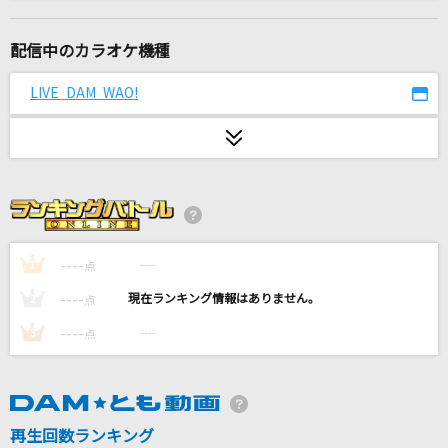
浪漫飛行
米米CLUB
配信中のカラオケ機種
Flower Cloud
LIVE DAM WAO!
SixTONES
[生音]アイラブユー
back number
[生音]I LOVE YOU
尾崎豊
----
----
1
点
----
----
2
点
心絵
----
----
3
点
ロードオブメジャー
[生音]駅
竹内まりや
再生回数ランキング