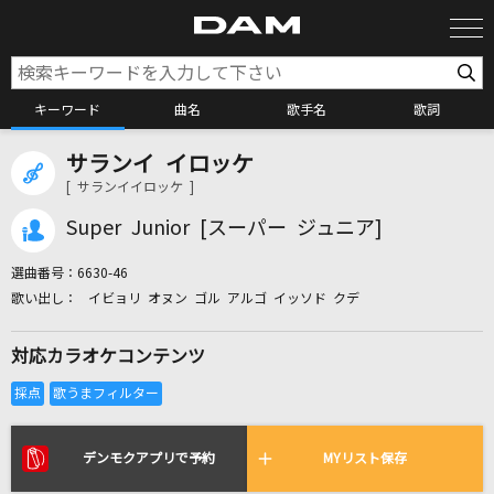
キーワード
曲名
歌手名
歌詞
サランイ イロッケ
カラオケ検索
[ サランイイロッケ ]
Super Junior [スーパー ジュニア]
カラオケ店舗検索
選曲番号：
6630-46
イビョリ オヌン ゴル アルゴ イッソド クデ
カラオケリクエスト
対応カラオケコンテンツ
全国りれき
リアルタイムで歌われている曲の一覧
デンモクアプリで予約
MYリスト保存