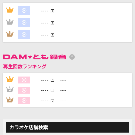
[生音]ちりぬるを
----
1
----
回
市川由紀乃
----
2
----
回
1925
----
3
----
回
冨田悠斗(とみー/T-POCKET) feat.初音ミク
[生音]十三ヶ月
青山新
再生回数ランキング
ファタール
----
1
----
回
GEMN
----
2
----
回
もっと見る
----
3
----
回
DAMの新曲・ランキングなど
カラオケ最新情報をチェック！
カラオケ店舗検索