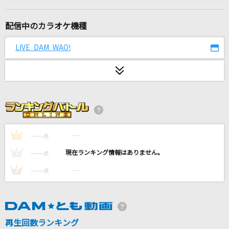
[生音]しるし
Mr.Children
配信中のカラオケ機種
BRB
LIVE DAM WAO!
ローレン・イロアス
Butter-Fly
和田光司
[生音]あふれる涙が伝うとき
津吹みゆ
----
----
1
点
----
----
2
点
キミに100パーセント
----
----
3
点
きゃりーぱみゅぱみゅ
[生音]3月9日
レミオロメン
再生回数ランキング