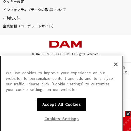
クッキー設定
インフォマティブデータの取得について
ご契約方法
企業情報（コーポレートサイト）
© DAIICHIKOSHO CO.,LTD. All Rights Reserved.
このサイトに掲載されている一切の文章・画像・写真・動画・音声等を、手段や形態
を問わず、著作権法の定める範囲を超えて無断で複製、転載、ファイル化などすること
We use cookies to improve your experience on our
を禁じます。
website, to personalize content and ads and to analyze
our traffic. Please click [Cookie Settings] to customize
楽曲及びコンテンツは、機種によりご利用いただけない場合があります。
your cookie settings on our website.
楽曲及びコンテンツの配信日、配信内容が変更になる場合があります。
楽曲によりMYリスト保存ができない場合があります。
Accept All Cookies
JASRAC許諾番号
6602250213Y31015 6602250112Y38026 6602250240Y31015
6602250241Y45122
Cookies Settings
NexTone許諾番号
ID000002945 ID000002947 ID000002937 ID000002938