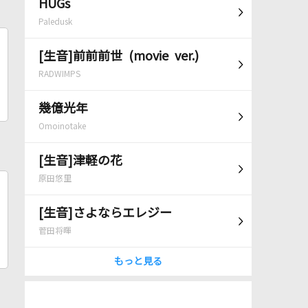
HUGs
Paledusk
[生音]前前前世 (movie ver.)
RADWIMPS
幾億光年
Omoinotake
[生音]津軽の花
原田悠里
[生音]さよならエレジー
菅田将暉
もっと見る