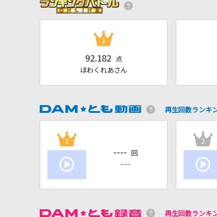
1
92.182
点
ほわくれあさん
再生回数ランキ
1
2
----
回
----
再生回数ランキ