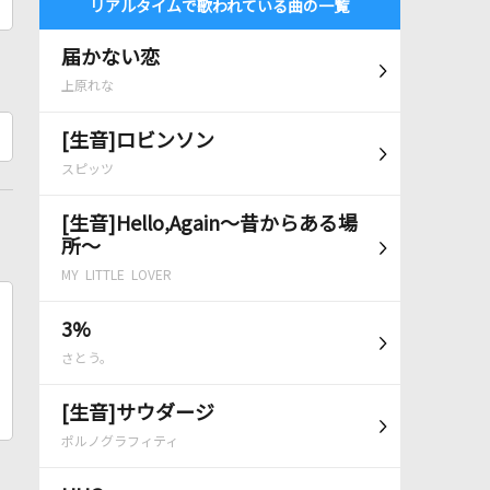
リアルタイムで歌われている曲の一覧
届かない恋
上原れな
[生音]ロビンソン
スピッツ
[生音]Hello,Again～昔からある場
所～
MY LITTLE LOVER
3%
さとう。
[生音]サウダージ
ポルノグラフィティ