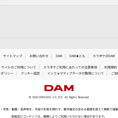
サイトマップ
お問い合わせ
DAM
DAM★とも
カラオケ＠DAM
サイトのご利用について
カラオケご利用にあたっての注意事項
利用規約
ーポリシー
クッキー設定
インフォマティブデータの取得について
ご契
© DAIICHIKOSHO CO.,LTD. All Rights Reserved.
・写真・動画・音声等を、手段や形態を問わず、著作権法の定める範囲を超えて無断で複
楽曲及びコンテンツは、機種によりご利用いただけない場合があります。