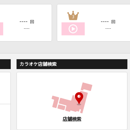
3
----
----
回
回
----
----
カラオケ店舗検索
店舗検索