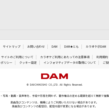
サイトマップ
お問い合わせ
DAM
DAM★とも
カラオケ＠DAM
サイトのご利用について
カラオケご利用にあたっての注意事項
利用規約
ーポリシー
クッキー設定
インフォマティブデータの取得について
ご契
© DAIICHIKOSHO CO.,LTD. All Rights Reserved.
・写真・動画・音声等を、手段や形態を問わず、著作権法の定める範囲を超えて無断で複
楽曲及びコンテンツは、機種によりご利用いただけない場合があります。
楽曲及びコンテンツの配信日、配信内容が変更になる場合があります。