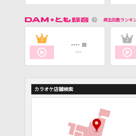
再生回数ランキ
1
2
----
回
----
カラオケ店舗検索