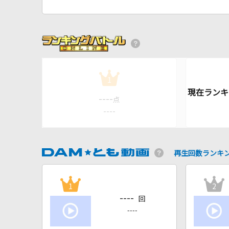
1
----
点
----
再生回数ランキ
1
2
----
回
----