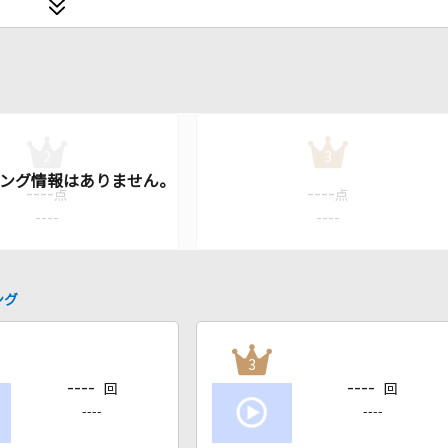
2
3
----
----
点
点
----
----
ング
3
----
----
回
回
----
----