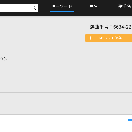
キーワード
曲名
歌手名
選曲番号：
6634-22
MYリスト保存
ンウン