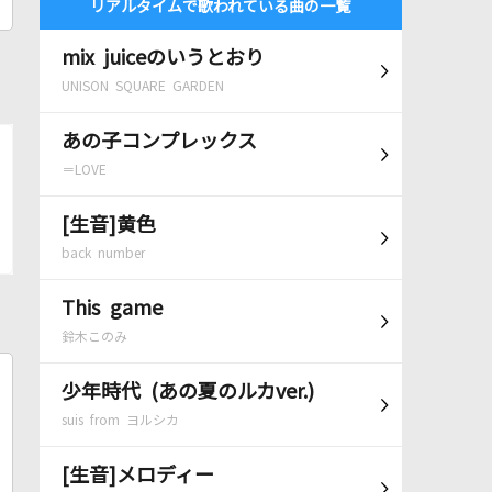
リアルタイムで歌われている曲の一覧
mix juiceのいうとおり
UNISON SQUARE GARDEN
あの子コンプレックス
＝LOVE
[生音]黄色
back number
This game
鈴木このみ
少年時代 (あの夏のルカver.)
suis from ヨルシカ
[生音]メロディー