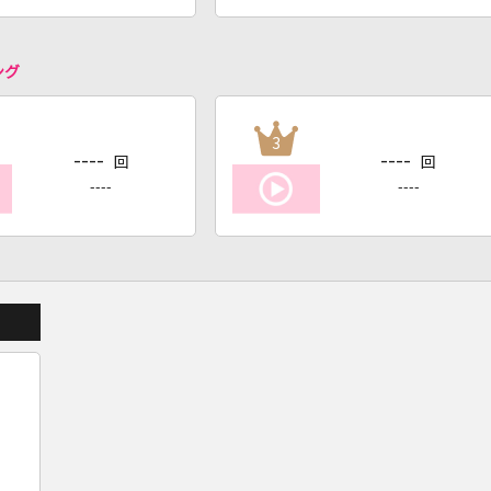
ング
3
----
----
回
回
----
----