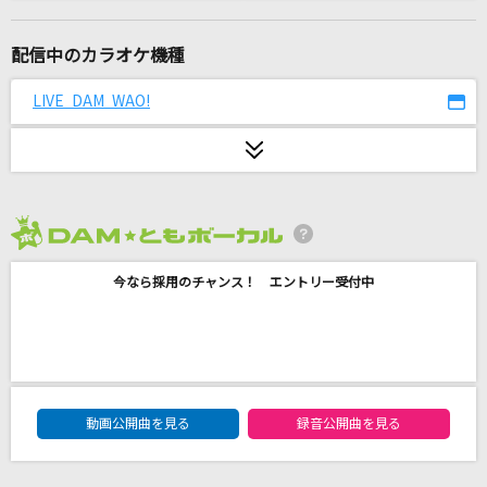
[生音]横須賀ストーリー
山口百恵
配信中のカラオケ機種
好きすぎて滅！
LIVE DAM WAO!
M!LK
瞳をとじて
平井堅
2026年8月度
[生音]POISON～言いたい事も言えないこんな世
の中は～
今なら採用のチャンス！ エントリー受付中
反町隆史
[生音]シルエット
KANA-BOON
DAM★ともボーカルエントリーランキング
動画公開曲を見る
録音公開曲を見る
フェイク
Mr.Children