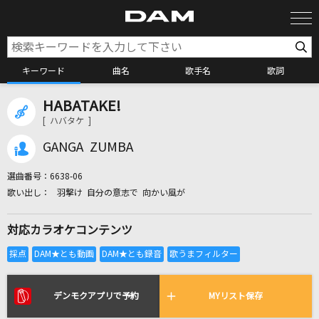
キーワード
曲名
歌手名
歌詞
HABATAKE!
カラオケ検索
[ ハバタケ ]
GANGA ZUMBA
カラオケ店舗検索
選曲番号：
6638-06
羽撃け 自分の意志で 向かい風が
カラオケリクエスト
対応カラオケコンテンツ
全国りれき
リアルタイムで歌われている曲の一覧
デンモクアプリで予約
MYリスト保存