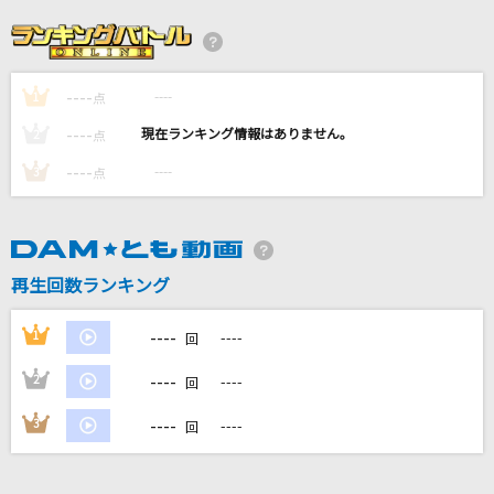
Chessboard
Official髭男dism
----
----
1
点
ファタール
----
----
2
点
GEMN
----
----
3
点
点描の唄(井上苑子ソロver.)
井上苑子
再生回数ランキング
海の声
浦島太郎(桐谷健太)
----
1
----
回
もっと見る
----
2
----
回
----
3
----
回
DAMの新曲・ランキングなど
カラオケ最新情報をチェック！