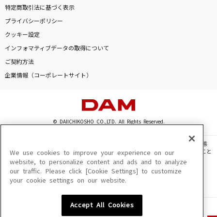
特定商取引法に基づく表示
プライバシーポリシー
クッキー設定
インフォマティブデータの取得について
ご契約方法
企業情報（コーポレートサイト）
© DAIICHIKOSHO CO.,LTD. All Rights Reserved.
このサイトに掲載されている一切の文章・画像・写真・動画・音声等を、手段や形態
を問わず、著作権法の定める範囲を超えて無断で複製、転載、ファイル化などすること
We use cookies to improve your experience on our
を禁じます。
website, to personalize content and ads and to analyze
our traffic. Please click [Cookie Settings] to customize
楽曲及びコンテンツは、機種によりご利用いただけない場合があります。
your cookie settings on our website.
楽曲及びコンテンツの配信日、配信内容が変更になる場合があります。
楽曲によりMYリスト保存ができない場合があります。
Accept All Cookies
JASRAC許諾番号
6602250213Y31015 6602250112Y38026 6602250240Y31015