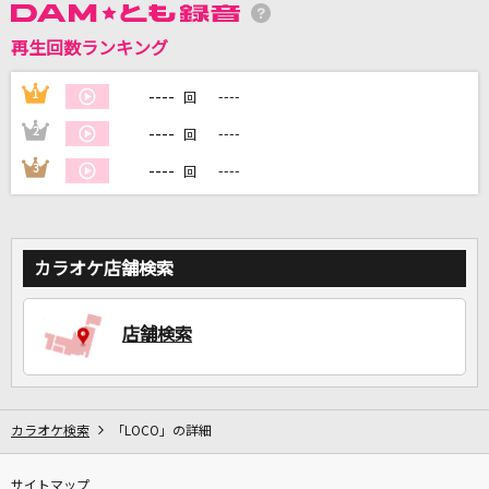
再生回数ランキング
DAMに会員登録・ログインして
カラオケをもっと楽しもう！
----
1
----
回
----
2
----
回
----
3
----
回
自宅でカラオケ歌い放題！
家族や友達と一緒に！練習にも！
カラオケ店舗検索
店舗検索
カラオケ検索
「LOCO」の詳細
サイトマップ