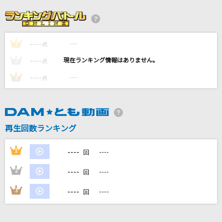
IRIS OUT(ビデオクリップバージョン)
米津玄師
----
----
1
ダーリン
点
Mrs. GREEN APPLE
----
----
2
点
----
----
3
点
道
EXILE
青春アーカイブ
再生回数ランキング
hololive IDOL PROJECT
----
1
----
回
もっと見る
----
2
----
回
DAMの新曲・ランキングなど
----
3
----
回
カラオケ最新情報をチェック！