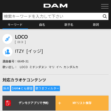
キーワード
曲名
歌手名
歌詞
LOCO
カラオケ検索
[ ロコ ]
ITZY [イッジ]
カラオケ店舗検索
選曲番号：
6649-31
LOCO ミチンダヌン マリ イヘ カンダルカ
カラオケリクエスト
対応カラオケコンテンツ
全国りれき
リアルタイムで歌われている曲の一覧
デンモクアプリで予約
MYリスト保存