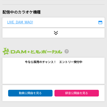
夢をあきらめないで
岡村孝子
配信中のカラオケ機種
残酷な天使のテーゼ
LIVE DAM WAO!
高橋洋子
晩餐歌
tuki.
2026年8月度
[生音]涙のリクエスト
今なら採用のチャンス！ エントリー受付中
チェッカーズ
[生音]囮囚
BLUE ENCOUNT
DAM★ともボーカルエントリーランキング
First Christmas feat. JUNON (BE:FIRST)
動画公開曲を見る
録音公開曲を見る
REIKO