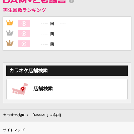
再生回数ランキング
DAMに会員登録・ログインして
カラオケをもっと楽しもう！
----
1
----
回
----
2
----
回
----
3
----
回
自宅でカラオケ歌い放題！
家族や友達と一緒に！練習にも！
カラオケ店舗検索
店舗検索
カラオケ検索
「MANIAC」の詳細
サイトマップ