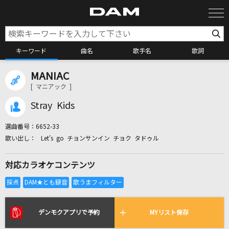
キーワード
曲名
歌手名
歌詞
MANIAC
カラオケ検索
[ マニアック ]
Stray Kids
カラオケ店舗検索
選曲番号：
6652-33
Let's go チョンサンイン チョク タドゥル
カラオケリクエスト
対応カラオケコンテンツ
全国りれき
リアルタイムで歌われている曲の一覧
デンモクアプリで予約
MYリスト保存