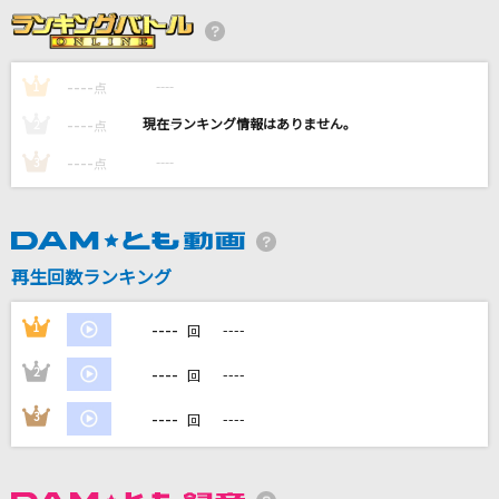
SADVENTURES
NOISEMAKER
----
----
1
点
[生音]シュガーソングとビターステップ
----
----
2
点
UNISON SQUARE GARDEN
----
----
3
点
SOUL LOVE
GLAY
ダイヤモンドヴァージン
再生回数ランキング
Janne Da Arc
----
1
----
回
もっと見る
----
2
----
回
DAMの新曲・ランキングなど
----
3
----
回
カラオケ最新情報をチェック！