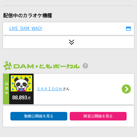
メロスのように-LONELY WAY-
AIR MAIL from NAGASAKI
配信中のカラオケ機種
ノーダウト
LIVE DAM WAO!
Official髭男dism
[生音]時の流れに身をまかせ
テレサ・テン
2026年8月度
お姫様の作り方
＝LOVE
ＳＡＲＩＤＯＮ
さん
夏色
88.893
点
ゆず
DAM★ともボーカルエントリーランキング
動画公開曲を見る
録音公開曲を見る
[生音]恋心(KOI-GOKORO)
B'z