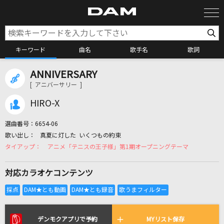
キーワード
曲名
歌手名
歌詞
ANNIVERSARY
カラオケ検索
[ アニバーサリー ]
HIRO-X
カラオケ店舗検索
選曲番号：
6654-06
真夏に灯した いくつもの約束
カラオケリクエスト
アニメ「テニスの王子様」第1期オープニングテーマ
対応カラオケコンテンツ
全国りれき
リアルタイムで歌われている曲の一覧
デンモクアプリで予約
MYリスト保存