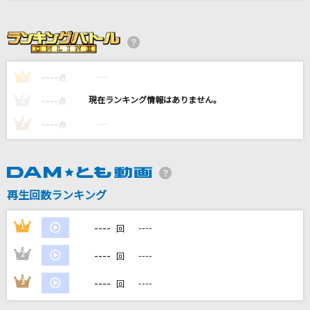
@Monster.
HALVES
Best Friend
----
----
1
点
Kiroro
----
----
2
点
真夏の果実
----
----
3
点
サザンオールスターズ
[生音]夢をかなえてドラえもん(ドラえもんアニ
メバージョン)
再生回数ランキング
mao
----
1
----
回
もっと見る
----
2
----
回
DAMの新曲・ランキングなど
----
3
----
カラオケ最新情報をチェック！
回