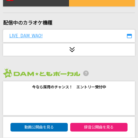
Borderline
シャイニーカラーズ
配信中のカラオケ機種
[生音]僕のこと
Mrs. GREEN APPLE
LIVE DAM WAO!
Tear Train
SixTONES
[生音]世界は恋に落ちている
2026年8月度
CHiCO with HoneyWorks
今なら採用のチャンス！ エントリー受付中
[良音]本能
椎名林檎
うそつきマカロン
DAM★ともボーカルエントリーランキング
動画公開曲を見る
録音公開曲を見る
暴飲暴食P