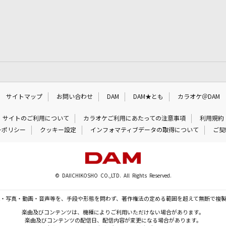
サイトマップ
お問い合わせ
DAM
DAM★とも
カラオケ＠DAM
サイトのご利用について
カラオケご利用にあたっての注意事項
利用規約
ーポリシー
クッキー設定
インフォマティブデータの取得について
ご契
© DAIICHIKOSHO CO.,LTD. All Rights Reserved.
・写真・動画・音声等を、手段や形態を問わず、著作権法の定める範囲を超えて無断で複
楽曲及びコンテンツは、機種によりご利用いただけない場合があります。
楽曲及びコンテンツの配信日、配信内容が変更になる場合があります。