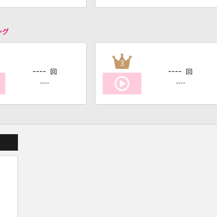
ング
3
----
----
回
回
----
----