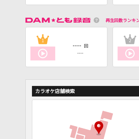
再生回数ランキ
1
2
----
回
----
カラオケ店舗検索