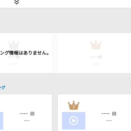
2
3
----
----
点
点
----
----
ング
3
----
----
回
回
----
----