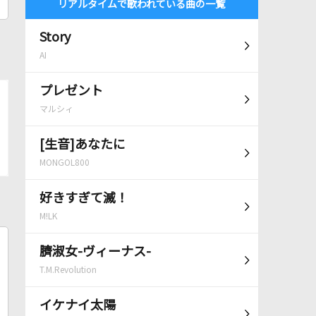
リアルタイムで歌われている曲の一覧
Story
AI
プレゼント
マルシィ
[生音]あなたに
MONGOL800
好きすぎて滅！
M!LK
臍淑女-ヴィーナス-
T.M.Revolution
イケナイ太陽