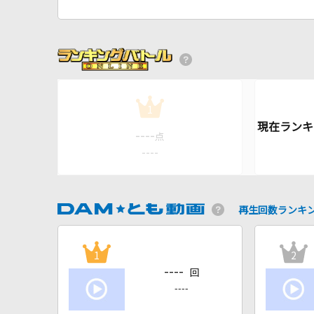
1
----
点
----
再生回数ランキ
1
2
----
回
----