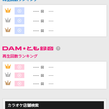
怪獣の花唄
Vaundy
----
1
----
回
----
2
----
回
TOUGH BOY
TOM・CAT
----
3
----
回
シンデレラ・クリスマス
SixTONES
再生回数ランキング
GLAMOROUS SKY
NANA starring MIKA NAKASHIMA
----
1
----
回
----
2
----
回
もっと見る
----
3
----
回
DAMの新曲・ランキングなど
カラオケ最新情報をチェック！
カラオケ店舗検索