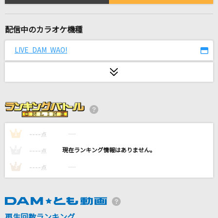
怪獣の花唄
Vaundy
配信中のカラオケ機種
春夏秋冬
LIVE DAM WAO!
Hilcrhyme(ヒルクライム)
[生音]未来
コブクロ
金曜日のおはよう
HoneyWorks feat.GUMI
----
----
1
点
----
----
JANE DOE(ビデオクリップバージョン)
2
点
米津玄師, 宇多田ヒカル
----
----
3
点
マジで感謝!
T-Pistonz+KMC
再生回数ランキング