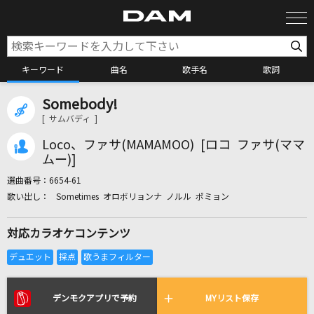
キーワード
曲名
歌手名
歌詞
Somebody!
カラオケ検索
[ サムバディ ]
Loco、ファサ(MAMAMOO) [ロコ ファサ(ママ
カラオケ店舗検索
ムー)]
選曲番号：
6654-61
Sometimes オロボリョンナ ノルル ポミョン
カラオケリクエスト
対応カラオケコンテンツ
全国りれき
リアルタイムで歌われている曲の一覧
デンモクアプリで予約
MYリスト保存