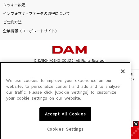
クッキー設定
インフォマティブデータの取得について
ご契約方法
企業情報（コーポレートサイト）
© DAIICHIKOSHO CO.,LTD. All Rights Reserved.
このサイトに掲載されている一切の文章・画像・写真・動画・音声等を、手段や形態
を問わず、著作権法の定める範囲を超えて無断で複製、転載、ファイル化などすること
We use cookies to improve your experience on our
を禁じます。
website, to personalize content and ads and to analyze
our traffic. Please click [Cookie Settings] to customize
楽曲及びコンテンツは、機種によりご利用いただけない場合があります。
your cookie settings on our website.
楽曲及びコンテンツの配信日、配信内容が変更になる場合があります。
楽曲によりMYリスト保存ができない場合があります。
Accept All Cookies
JASRAC許諾番号
6602250213Y31015 6602250112Y38026 6602250240Y31015
6602250241Y45122
Cookies Settings
NexTone許諾番号