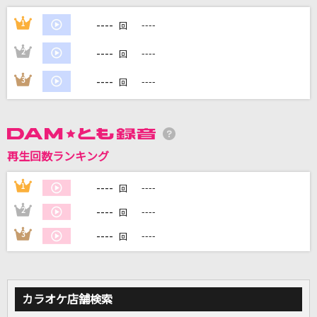
†吸tie Ladies†
----
1
----
回
ソフィー・トワイライト(CV:富田美憂)、天野灯(CV:篠原侑)、夏木ひなた
(CV:Lynn)、エリー(CV:和氣あず未)
----
2
----
回
Celebrate
----
3
----
回
SKRYU
[生音]ピースサイン
米津玄師
再生回数ランキング
会心の一撃
----
1
----
回
RADWIMPS
----
2
----
回
もっと見る
----
3
----
回
DAMの新曲・ランキングなど
カラオケ最新情報をチェック！
カラオケ店舗検索