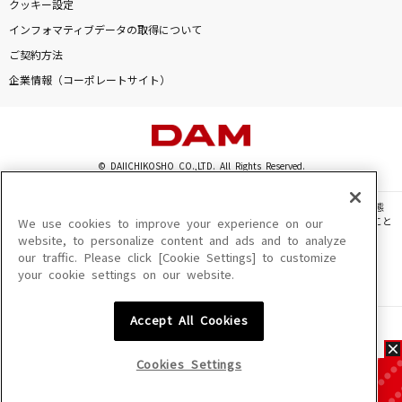
クッキー設定
インフォマティブデータの取得について
ご契約方法
企業情報（コーポレートサイト）
© DAIICHIKOSHO CO.,LTD. All Rights Reserved.
このサイトに掲載されている一切の文章・画像・写真・動画・音声等を、手段や形態
を問わず、著作権法の定める範囲を超えて無断で複製、転載、ファイル化などすること
We use cookies to improve your experience on our
を禁じます。
website, to personalize content and ads and to analyze
our traffic. Please click [Cookie Settings] to customize
楽曲及びコンテンツは、機種によりご利用いただけない場合があります。
your cookie settings on our website.
楽曲及びコンテンツの配信日、配信内容が変更になる場合があります。
楽曲によりMYリスト保存ができない場合があります。
Accept All Cookies
JASRAC許諾番号
6602250213Y31015 6602250112Y38026 6602250240Y31015
6602250241Y45122
Cookies Settings
NexTone許諾番号
ID000002945 ID000002947 ID000002937 ID000002938