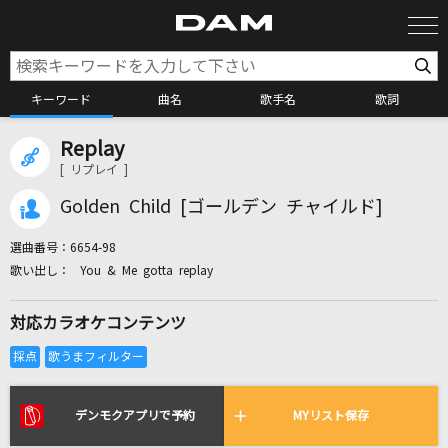
キーワード
曲名
歌手名
歌詞
Replay
カラオケ検索
[ リプレイ ]
Golden Child [ゴールデン チャイルド]
カラオケ店舗検索
選曲番号：
6654-98
You & Me gotta replay
カラオケリクエスト
対応カラオケコンテンツ
全国りれき
リアルタイムで歌われている曲の一覧
デンモクアプリで予約
MYリスト保存