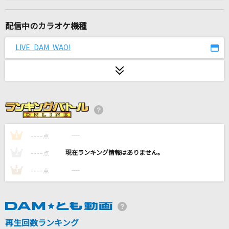
a walk in the park
安室奈美恵
配信中のカラオケ機種
[生音]千の風になって
LIVE DAM WAO!
秋川雅史
[生音]DESTINY
松任谷由実(荒井由実)
STAY with ME
マカロニえんぴつ
----
----
1
点
----
----
2
点
絶対アイドル辞めないで
----
----
3
点
＝LOVE
残響散歌
Aimer(エメ)
再生回数ランキング