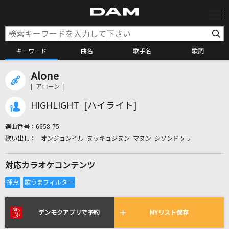
キーワード
曲名
歌手名
歌詞
Alone
カラオケ検索
[ アローン ]
HIGHLIGHT [ハイライト]
カラオケ店舗検索
選曲番号：
6658-75
オンジョンイル ヌッキョジヌン マヌン シソンドゥリ
カラオケリクエスト
対応カラオケコンテンツ
全国りれき
リアルタイムで歌われている曲の一覧
デンモクアプリで予約
MYリスト保存