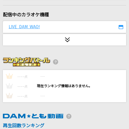
夏祭り
Whiteberry
配信中のカラオケ機種
[生音]Happiness
LIVE DAM WAO!
嵐(アラシ)
[生音]駅
竹内まりや
ヒトリゴト
ClariS
----
----
1
点
----
----
2
点
心絵
----
----
3
点
ロードオブメジャー
[生音]Lovers
sumika
再生回数ランキング