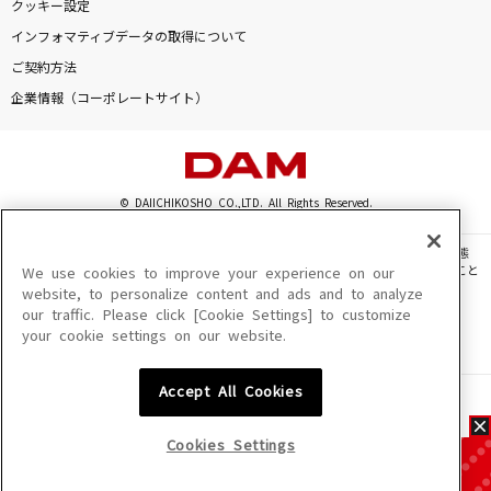
クッキー設定
インフォマティブデータの取得について
ご契約方法
企業情報（コーポレートサイト）
© DAIICHIKOSHO CO.,LTD. All Rights Reserved.
このサイトに掲載されている一切の文章・画像・写真・動画・音声等を、手段や形態
を問わず、著作権法の定める範囲を超えて無断で複製、転載、ファイル化などすること
We use cookies to improve your experience on our
を禁じます。
website, to personalize content and ads and to analyze
our traffic. Please click [Cookie Settings] to customize
楽曲及びコンテンツは、機種によりご利用いただけない場合があります。
your cookie settings on our website.
楽曲及びコンテンツの配信日、配信内容が変更になる場合があります。
楽曲によりMYリスト保存ができない場合があります。
Accept All Cookies
JASRAC許諾番号
6602250213Y31015 6602250112Y38026 6602250240Y31015
6602250241Y45122
Cookies Settings
NexTone許諾番号
ID000002945 ID000002947 ID000002937 ID000002938