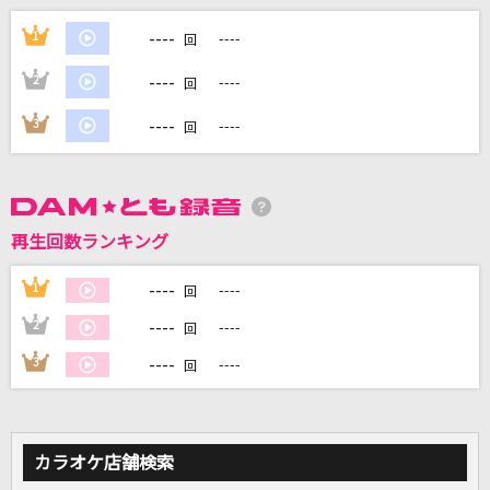
残酷な天使のテーゼ
----
1
----
回
高橋洋子
----
2
----
回
Highlight(パワフルプロ野球2026-2027主題歌)
----
3
----
回
杏子
あふれる涙が伝うとき
津吹みゆ
再生回数ランキング
英雄
----
1
----
回
doa
----
2
----
回
もっと見る
----
3
----
回
DAMの新曲・ランキングなど
カラオケ最新情報をチェック！
カラオケ店舗検索