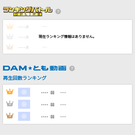
[生音]SISTER
back number
----
----
1
[生音]サムライハート(Some Like It Hot!!)
点
SPYAIR
----
----
2
点
----
----
3
点
[オリカラ]最愛
福山雅治
[生音]ピースサイン
再生回数ランキング
米津玄師
----
1
----
回
もっと見る
----
2
----
回
DAMの新曲・ランキングなど
----
3
----
回
カラオケ最新情報をチェック！