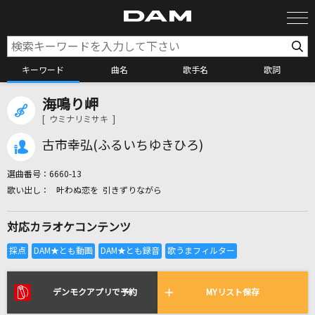
キーワード
曲名
歌手名
歌詞
海鳴り岬
カラオケ検索
[ ウミナリミサキ ]
古市幸弘(ふるいちゆきひろ)
カラオケ店舗検索
選曲番号：
6660-13
叶わぬ恋を 引きずりながら
カラオケリクエスト
対応カラオケコンテンツ
全国りれき
リアルタイムで歌われている曲の一覧
デンモクアプリで予約
MYリスト保存