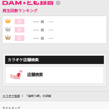
再生回数ランキング
DAMに会員登録・ログインして
カラオケをもっと楽しもう！
----
1
----
回
----
2
----
回
----
3
----
回
自宅でカラオケ歌い放題！
家族や友達と一緒に！練習にも！
カラオケ店舗検索
店舗検索
カラオケ検索
「海鳴り岬」の詳細
サイトマップ