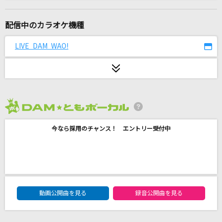
[生音]蕾
コブクロ
配信中のカラオケ機種
プラネタリウム
LIVE DAM WAO!
大塚 愛
愛心
川崎鷹也
2026年8月度
[生音]好きだよ。～100回の後悔～
今なら採用のチャンス！ エントリー受付中
ソナーポケット(Sonar Pocket)
Catch You Catch Me
グミ
DAM★ともボーカルエントリーランキング
[生音]北の漁場
動画公開曲を見る
録音公開曲を見る
北島三郎