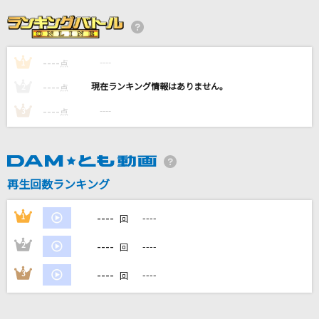
[生音]津軽海峡・冬景色
石川さゆり
----
----
1
-Dreaming Girl-恋、はじめまして
点
岡田有希子
----
----
2
点
----
----
3
点
lulu.
Mrs. GREEN APPLE
[生音]雪月花
再生回数ランキング
ヤングスキニー
----
1
----
回
もっと見る
----
2
----
回
DAMの新曲・ランキングなど
----
3
----
回
カラオケ最新情報をチェック！