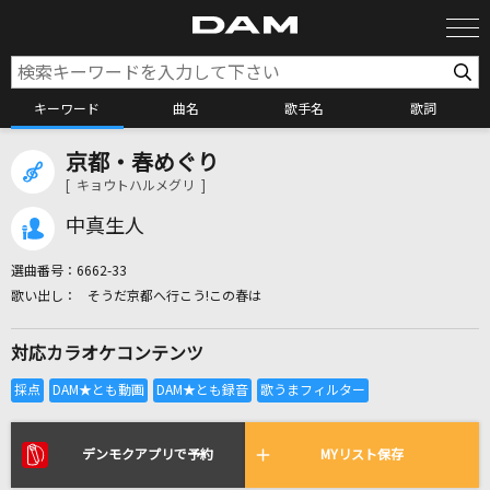
キーワード
曲名
歌手名
歌詞
京都・春めぐり
カラオケ検索
[ キョウトハルメグリ ]
中真生人
カラオケ店舗検索
選曲番号：
6662-33
そうだ京都へ行こう!この春は
カラオケリクエスト
対応カラオケコンテンツ
全国りれき
リアルタイムで歌われている曲の一覧
デンモクアプリで予約
MYリスト保存