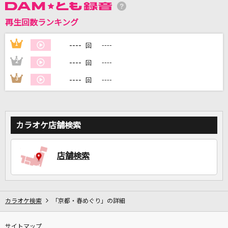
再生回数ランキング
DAMに会員登録・ログインして
カラオケをもっと楽しもう！
----
1
----
回
----
2
----
回
----
3
----
回
自宅でカラオケ歌い放題！
家族や友達と一緒に！練習にも！
カラオケ店舗検索
店舗検索
カラオケ検索
「京都・春めぐり」の詳細
サイトマップ