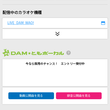
魔法のアンブレラ
Straight Angeli
配信中のカラオケ機種
[生音]青と夏
LIVE DAM WAO!
Mrs. GREEN APPLE
[生音]HOT LIMIT
T.M.Revolution
2026年8月度
仮契約のシンデレラ
今なら採用のチャンス！ エントリー受付中
私立恵比寿中学
アゲハ蝶
ポルノグラフィティ
DAM★ともボーカルエントリーランキング
救ってくれない
動画公開曲を見る
録音公開曲を見る
すりぃ