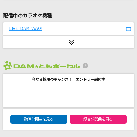
[名演]Everything 「名演ピアノ 美野 春樹」
Misia
配信中のカラオケ機種
[生音]優しい歌
LIVE DAM WAO!
Mr.Children
[生音]虹
菅田将暉
2026年8月度
ShiKi
今なら採用のチャンス！ エントリー受付中
TENSONG
AS IF IT'S YOUR LAST
BLACKPINK
DAM★ともボーカルエントリーランキング
サクラウサギ
動画公開曲を見る
録音公開曲を見る
川崎鷹也