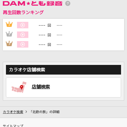
再生回数ランキング
DAMに会員登録・ログインして
カラオケをもっと楽しもう！
----
1
----
回
----
2
----
回
----
3
----
回
自宅でカラオケ歌い放題！
家族や友達と一緒に！練習にも！
カラオケ店舗検索
店舗検索
カラオケ検索
「北欧の旅」の詳細
サイトマップ