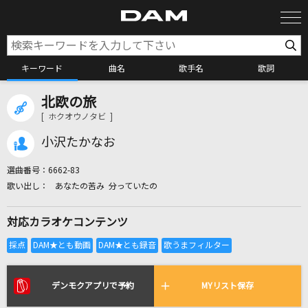
キーワード
曲名
歌手名
歌詞
北欧の旅
カラオケ検索
[ ホクオウノタビ ]
小沢たかなお
カラオケ店舗検索
選曲番号：
6662-83
あなたの苦み 分っていたの
カラオケリクエスト
対応カラオケコンテンツ
全国りれき
リアルタイムで歌われている曲の一覧
デンモクアプリで予約
MYリスト保存