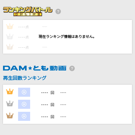
[生音]アイノカタチ feat.HIDE(GReeeeN)
Misia
----
----
1
[生音]サウダージ
点
ポルノグラフィティ
----
----
2
点
----
----
3
点
人生の扉
竹内まりや
[生音]僕のこと
再生回数ランキング
Mrs. GREEN APPLE
----
1
----
回
もっと見る
----
2
----
回
DAMの新曲・ランキングなど
----
3
----
回
カラオケ最新情報をチェック！