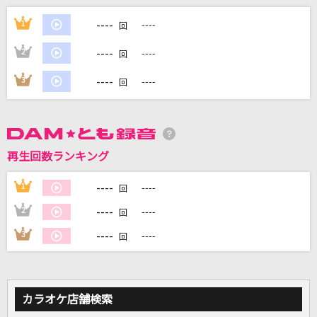
JAM
----
1
----
回
THE YELLOW MONKEY
----
2
----
回
[生音]ENDLESS RAIN
----
3
----
回
X JAPAN (X)
アイネクライネ
米津玄師
再生回数ランキング
[良音]COLORS
----
1
----
回
FLOW
----
2
----
回
もっと見る
----
3
----
回
DAMの新曲・ランキングなど
カラオケ最新情報をチェック！
カラオケ店舗検索