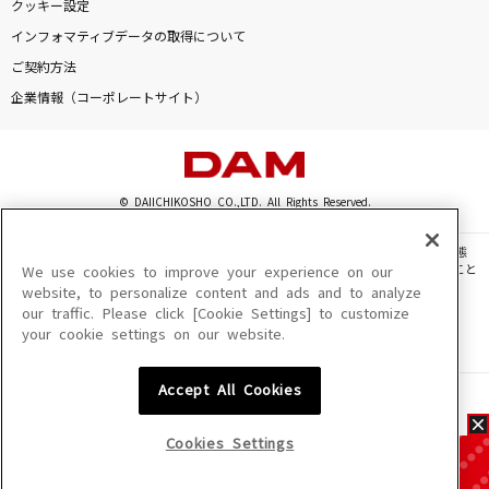
クッキー設定
インフォマティブデータの取得について
ご契約方法
企業情報（コーポレートサイト）
© DAIICHIKOSHO CO.,LTD. All Rights Reserved.
このサイトに掲載されている一切の文章・画像・写真・動画・音声等を、手段や形態
を問わず、著作権法の定める範囲を超えて無断で複製、転載、ファイル化などすること
We use cookies to improve your experience on our
を禁じます。
website, to personalize content and ads and to analyze
our traffic. Please click [Cookie Settings] to customize
楽曲及びコンテンツは、機種によりご利用いただけない場合があります。
your cookie settings on our website.
楽曲及びコンテンツの配信日、配信内容が変更になる場合があります。
楽曲によりMYリスト保存ができない場合があります。
Accept All Cookies
JASRAC許諾番号
6602250213Y31015 6602250112Y38026 6602250240Y31015
6602250241Y45122
Cookies Settings
NexTone許諾番号
ID000002945 ID000002947 ID000002937 ID000002938