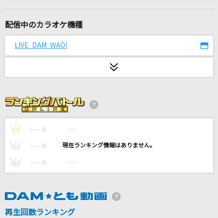
花
藤井 風
配信中のカラオケ機種
ウミユリ海底譚
LIVE DAM WAO!
n-buna feat.初音ミク
よくできました
Saucy Dog
愛をこめて花束を
Superfly
----
----
1
点
----
----
2
点
なんでもないよ、
----
----
3
点
マカロニえんぴつ
拝啓、少年よ
Hump Back
再生回数ランキング