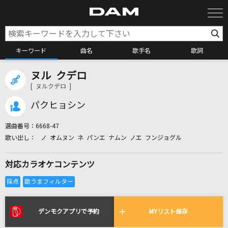
キーワード
曲名
歌手名
歌詞
ヌル クデロ
カラオケ検索
[ ヌルクデロ ]
パクヒョシン
カラオケ店舗検索
選曲番号：
6668-47
ノ オムヌン ネ パンエ ナムン ノエ フンジョグル
カラオケリクエスト
対応カラオケコンテンツ
全国りれき
リアルタイムで歌われている曲の一覧
デンモクアプリで予約
MYリスト保存