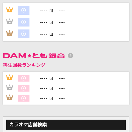
[生音]真夏の果実
----
1
----
回
サザンオールスターズ
----
2
----
回
[生音]夏の扉
----
3
----
回
松田聖子
Hacking to the Gate
いとうかなこ
再生回数ランキング
IRIS OUT(ビデオクリップバージョン)
----
1
----
回
米津玄師
----
2
----
回
もっと見る
----
3
----
回
DAMの新曲・ランキングなど
カラオケ最新情報をチェック！
カラオケ店舗検索