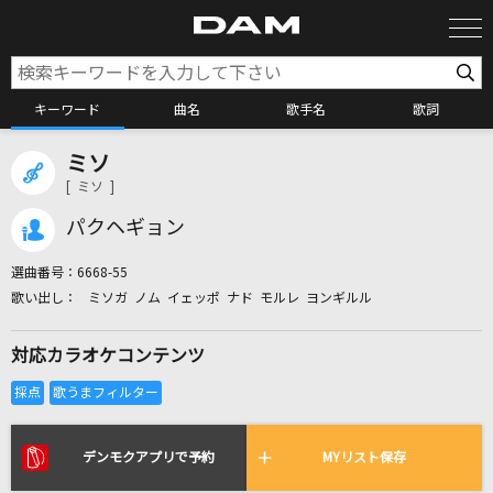
キーワード
曲名
歌手名
歌詞
ミソ
カラオケ検索
[ ミソ ]
パクヘギョン
カラオケ店舗検索
選曲番号：
6668-55
ミソガ ノム イェッポ ナド モルレ ヨンギルル
カラオケリクエスト
対応カラオケコンテンツ
全国りれき
リアルタイムで歌われている曲の一覧
デンモクアプリで予約
MYリスト保存