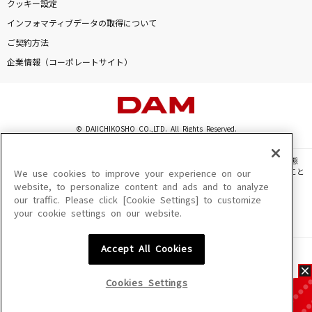
クッキー設定
インフォマティブデータの取得について
ご契約方法
企業情報（コーポレートサイト）
© DAIICHIKOSHO CO.,LTD. All Rights Reserved.
このサイトに掲載されている一切の文章・画像・写真・動画・音声等を、手段や形態
を問わず、著作権法の定める範囲を超えて無断で複製、転載、ファイル化などすること
We use cookies to improve your experience on our
を禁じます。
website, to personalize content and ads and to analyze
our traffic. Please click [Cookie Settings] to customize
楽曲及びコンテンツは、機種によりご利用いただけない場合があります。
your cookie settings on our website.
楽曲及びコンテンツの配信日、配信内容が変更になる場合があります。
楽曲によりMYリスト保存ができない場合があります。
Accept All Cookies
JASRAC許諾番号
6602250213Y31015 6602250112Y38026 6602250240Y31015
6602250241Y45122
Cookies Settings
NexTone許諾番号
ID000002945 ID000002947 ID000002937 ID000002938