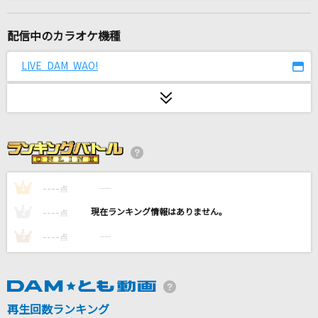
ヴィラン
Ado
配信中のカラオケ機種
Pale Blue(ビデオクリップバージョン)
LIVE DAM WAO!
米津玄師
その先はイグザルト
≒JOY
STYX HELIX
MYTH & ROID
----
----
1
点
----
----
2
点
[生音]美・サイレント
----
----
3
点
山口百恵
ブルーダイアリー
ヒサメ
再生回数ランキング