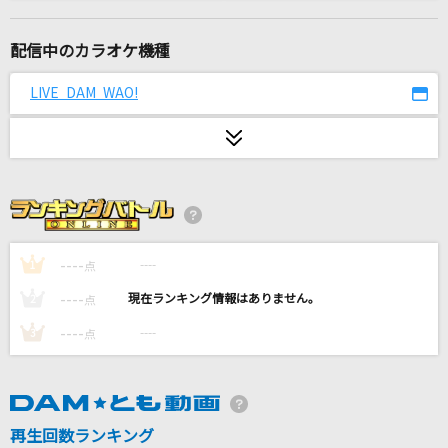
プロポーズ
なとり
配信中のカラオケ機種
[生音]ray
LIVE DAM WAO!
BUMP OF CHICKEN
Little Things [リトル・シングス]
One Direction
I LOVE...
Official髭男dism
----
----
1
点
----
----
2
点
BLUE SAPPHIRE
----
----
3
点
HIROOMI TOSAKA
[生音]白い恋人達
桑田佳祐
再生回数ランキング