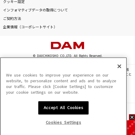
クッキー設定
インフォマティブデータの取得について
ご契約方法
企業情報（コーポレートサイト）
© DAIICHIKOSHO CO.,LTD. All Rights Reserved.
このサイトに掲載されている一切の文章・画像・写真・動画・音声等を、手段や形態
を問わず、著作権法の定める範囲を超えて無断で複製、転載、ファイル化などすること
We use cookies to improve your experience on our
を禁じます。
website, to personalize content and ads and to analyze
our traffic. Please click [Cookie Settings] to customize
楽曲及びコンテンツは、機種によりご利用いただけない場合があります。
your cookie settings on our website.
楽曲及びコンテンツの配信日、配信内容が変更になる場合があります。
楽曲によりMYリスト保存ができない場合があります。
Accept All Cookies
JASRAC許諾番号
6602250213Y31015 6602250112Y38026 6602250240Y31015
6602250241Y45122
Cookies Settings
NexTone許諾番号
ID000002945 ID000002947 ID000002937 ID000002938