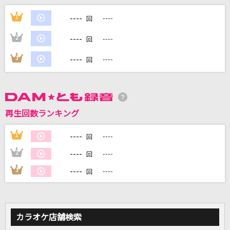
スターライトパレード
----
1
----
回
SEKAI NO OWARI(世界の終わり)
----
2
----
回
お勉強しといてよ
----
3
----
回
ずっと真夜中でいいのに。
もってけ!セーラーふく
泉こなた・柊かがみ・柊つかさ・高良みゆき(平野綾・加藤英美里・福原
香織・遠藤綾)
再生回数ランキング
[生音]火星人
----
1
----
回
ヨルシカ
----
2
----
回
もっと見る
----
3
----
回
DAMの新曲・ランキングなど
カラオケ最新情報をチェック！
カラオケ店舗検索