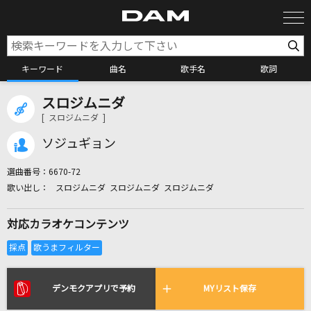
キーワード
曲名
歌手名
歌詞
スロジムニダ
カラオケ検索
[ スロジムニダ ]
ソジュギョン
カラオケ店舗検索
選曲番号：
6670-72
スロジムニダ スロジムニダ スロジムニダ
カラオケリクエスト
対応カラオケコンテンツ
全国りれき
リアルタイムで歌われている曲の一覧
デンモクアプリで予約
MYリスト保存