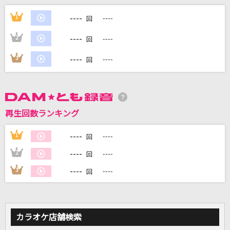
グロテスク feat.安室奈美恵
----
1
----
回
平井堅
----
2
----
回
Lemon
----
3
----
回
米津玄師
オー！リバル
ポルノグラフィティ
再生回数ランキング
[生音]シュガーソングとビターステップ
----
1
----
回
UNISON SQUARE GARDEN
----
2
----
回
もっと見る
----
3
----
回
DAMの新曲・ランキングなど
カラオケ最新情報をチェック！
カラオケ店舗検索