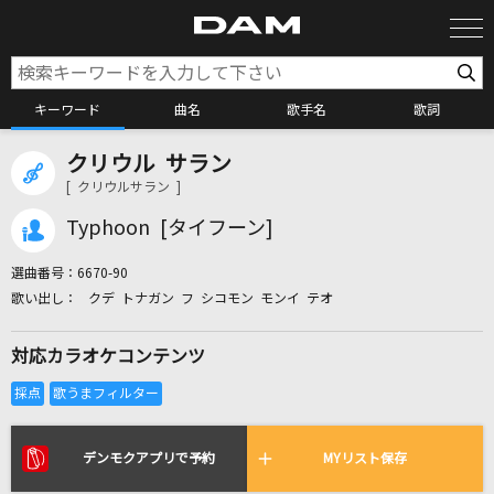
キーワード
曲名
歌手名
歌詞
クリウル サラン
カラオケ検索
[ クリウルサラン ]
Typhoon [タイフーン]
カラオケ店舗検索
選曲番号：
6670-90
クデ トナガン フ シコモン モンイ テオ
カラオケリクエスト
対応カラオケコンテンツ
全国りれき
リアルタイムで歌われている曲の一覧
デンモクアプリで予約
MYリスト保存