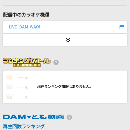
サンビョウカン
カノエラナ
配信中のカラオケ機種
いちについて
LIVE DAM WAO!
あいみょん
春の歌
スピッツ
風と町
Mrs. GREEN APPLE
----
----
1
点
----
----
2
点
[生音]桜
----
----
3
点
コブクロ
[生音]ジターバグ
ELLEGARDEN
再生回数ランキング