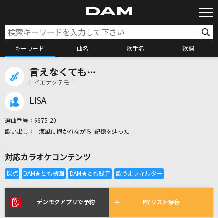
キーワード
曲名
歌手名
歌詞
言えなくても…
カラオケ検索
[ イエナクテモ ]
LISA
カラオケ店舗検索
選曲番号：
6675-20
海風に抱かれながら 記憶を辿った
カラオケリクエスト
対応カラオケコンテンツ
全国りれき
リアルタイムで歌われている曲の一覧
デンモクアプリで予約
MYリスト保存