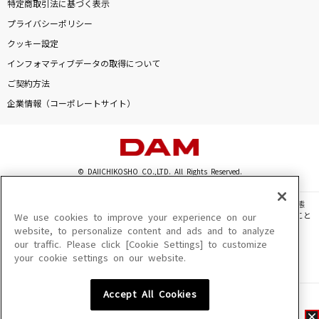
特定商取引法に基づく表示
プライバシーポリシー
クッキー設定
インフォマティブデータの取得について
ご契約方法
企業情報（コーポレートサイト）
© DAIICHIKOSHO CO.,LTD. All Rights Reserved.
このサイトに掲載されている一切の文章・画像・写真・動画・音声等を、手段や形態
を問わず、著作権法の定める範囲を超えて無断で複製、転載、ファイル化などすること
We use cookies to improve your experience on our
を禁じます。
website, to personalize content and ads and to analyze
our traffic. Please click [Cookie Settings] to customize
楽曲及びコンテンツは、機種によりご利用いただけない場合があります。
your cookie settings on our website.
楽曲及びコンテンツの配信日、配信内容が変更になる場合があります。
楽曲によりMYリスト保存ができない場合があります。
Accept All Cookies
JASRAC許諾番号
6602250213Y31015 6602250112Y38026 6602250240Y31015
6602250241Y45122