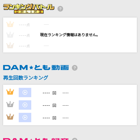
[生音]アイデア(ビデオクリップバージョン)
星野 源
----
----
1
点
私は、わたしの事が好き。
----
----
2
点
かぐや(cv.夏吉ゆうこ)
----
----
3
点
[生音]ギターと孤独と蒼い惑星
結束バンド
[生音]SUMMER SONG
再生回数ランキング
YUI
----
1
----
回
もっと見る
----
2
----
回
DAMの新曲・ランキングなど
----
3
----
回
カラオケ最新情報をチェック！