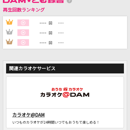
再生回数ランキング
DAMに会員登録・ログインして
カラオケをもっと楽しもう！
----
1
----
回
----
2
----
回
----
3
----
回
自宅でカラオケ歌い放題！
家族や友達と一緒に！練習にも！
関連カラオケサービス
カラオケ@DAM
いつものカラオケが24時間いつでもおうちで楽しめる！