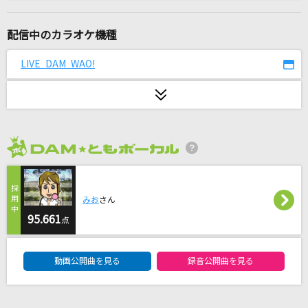
@Monster.
HALVES
配信中のカラオケ機種
ラストノートしか知らない
LIVE DAM WAO!
＝LOVE
[生音]メリールー
SIX LOUNGE
2026年8月度
Butter-Fly
和田光司
みお
さん
[生音]晴る
95.661
点
ヨルシカ
DAM★ともボーカルエントリーランキング
動画公開曲を見る
録音公開曲を見る
世界の中心で虹を叫んだサマー
虹のコンキスタドール