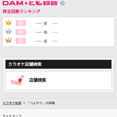
再生回数ランキング
DAMに会員登録・ログインして
カラオケをもっと楽しもう！
----
1
----
回
----
2
----
回
----
3
----
回
自宅でカラオケ歌い放題！
家族や友達と一緒に！練習にも！
カラオケ店舗検索
店舗検索
カラオケ検索
「つよがり」の詳細
サイトマップ