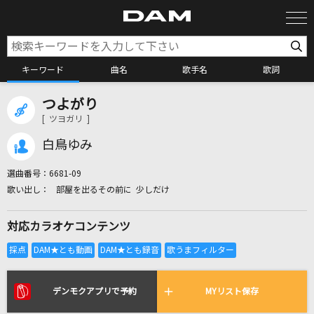
キーワード
曲名
歌手名
歌詞
つよがり
カラオケ検索
[ ツヨガリ ]
白鳥ゆみ
カラオケ店舗検索
選曲番号：
6681-09
部屋を出るその前に 少しだけ
カラオケリクエスト
対応カラオケコンテンツ
全国りれき
リアルタイムで歌われている曲の一覧
デンモクアプリで予約
MYリスト保存