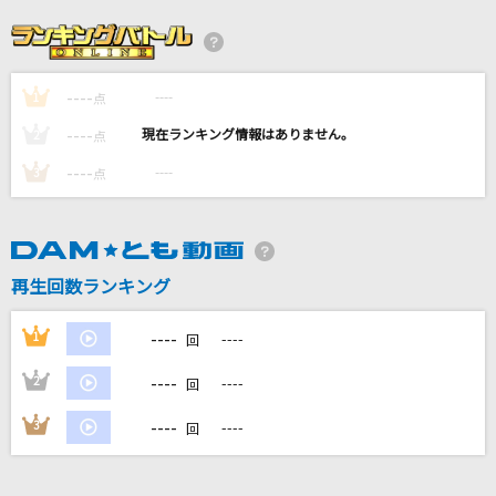
ダーリン
Mrs. GREEN APPLE
----
----
1
朝焼けのスターマイン
点
今井麻美
----
----
2
点
----
----
3
点
ブリキノダンス
日向電工
どっぺるゲンガー
再生回数ランキング
ONE OK ROCK
----
1
----
回
もっと見る
----
2
----
回
DAMの新曲・ランキングなど
----
3
----
回
カラオケ最新情報をチェック！