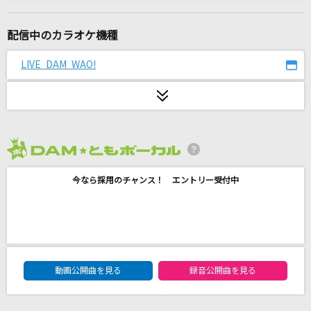
1991(ビデオクリップバージョン)
米津玄師
配信中のカラオケ機種
[生音]366日
LIVE DAM WAO!
HY
未来の破片
ASIAN KUNG-FU GENERATION
2026年8月度
PIECE OF MY WISH
今なら採用のチャンス！ エントリー受付中
今井美樹
シャルル
Ado
DAM★ともボーカルエントリーランキング
赤い衝撃
動画公開曲を見る
録音公開曲を見る
山口百恵