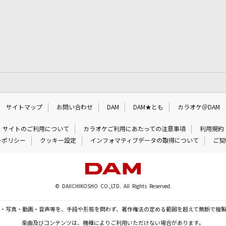
サイトマップ
お問い合わせ
DAM
DAM★とも
カラオケ＠DAM
サイトのご利用について
カラオケご利用にあたっての注意事項
利用規約
ーポリシー
クッキー設定
インフォマティブデータの取得について
ご契
© DAIICHIKOSHO CO.,LTD. All Rights Reserved.
・写真・動画・音声等を、手段や形態を問わず、著作権法の定める範囲を超えて無断で複
楽曲及びコンテンツは、機種によりご利用いただけない場合があります。