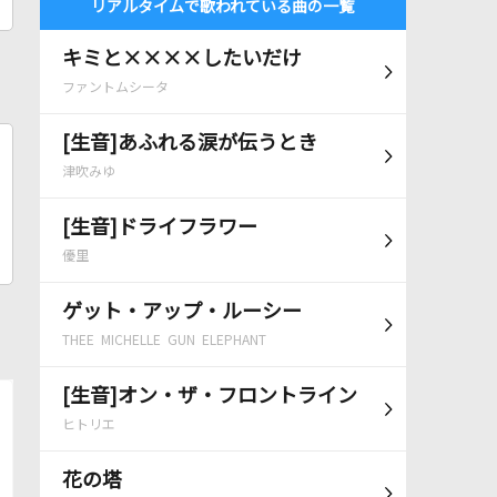
リアルタイムで歌われている曲の一覧
キミと××××したいだけ
ファントムシータ
[生音]あふれる涙が伝うとき
津吹みゆ
[生音]ドライフラワー
優里
ゲット・アップ・ルーシー
THEE MICHELLE GUN ELEPHANT
[生音]オン・ザ・フロントライン
ヒトリエ
花の塔