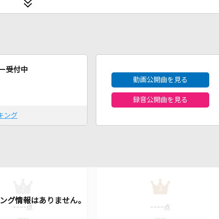
2026年8月度
ー受付中
動画公開曲を見る
録音公開曲を見る
キング
2
3
----
----
点
点
----
----