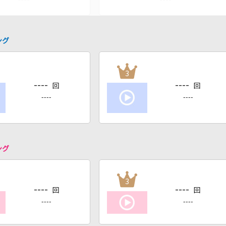
ング
3
----
----
回
回
----
----
ング
3
----
----
回
回
----
----