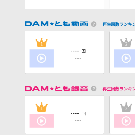
再生回数ランキ
1
2
----
回
----
再生回数ランキ
1
2
----
回
----