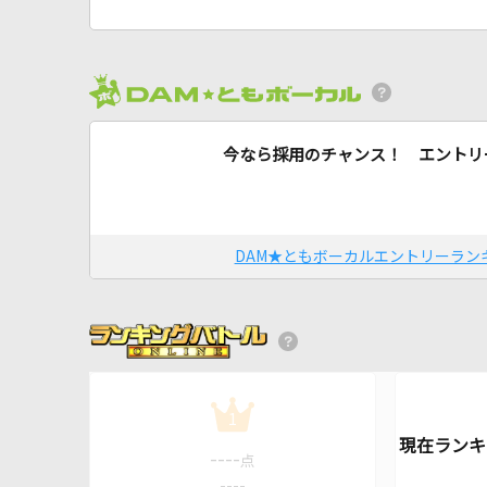
今なら採用のチャンス！ エントリ
DAM★ともボーカルエントリーラン
1
----
点
----