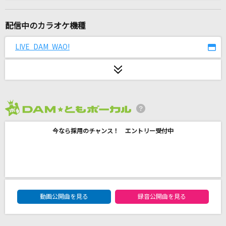
[生音]君はロックを聴かない
あいみょん
配信中のカラオケ機種
サリシノハラ
LIVE DAM WAO!
ミキト(みきとP) feat.初音ミク
心よ原始に戻れ
高橋洋子
2026年8月度
でぃすこみゅーたんと！
今なら採用のチャンス！ エントリー受付中
CUTIE STREET
[生音]コネクト
ClariS
DAM★ともボーカルエントリーランキング
ホワイトノイズ
動画公開曲を見る
録音公開曲を見る
Official髭男dism