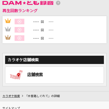
再生回数ランキング
DAMに会員登録・ログインして
カラオケをもっと楽しもう！
----
1
----
回
----
2
----
回
----
3
----
回
自宅でカラオケ歌い放題！
家族や友達と一緒に！練習にも！
カラオケ店舗検索
店舗検索
カラオケ検索
「木曽路しぐれて」の詳細
サイトマップ