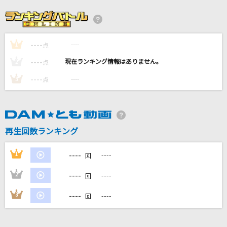
価値あるもの
乃木坂46
----
----
1
愛のバクダン
点
B'z
----
----
2
点
----
----
3
点
[プロオケ]千の風になって
秋川雅史
愛のシュプリーム！
再生回数ランキング
fhana
----
1
----
回
もっと見る
----
2
----
回
DAMの新曲・ランキングなど
----
3
----
回
カラオケ最新情報をチェック！