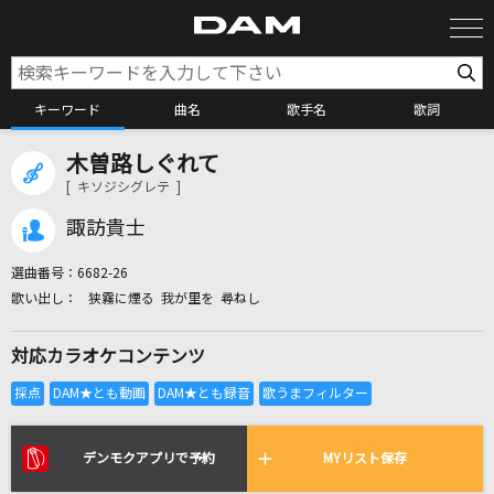
キーワード
曲名
歌手名
歌詞
木曽路しぐれて
カラオケ検索
[ キソジシグレテ ]
諏訪貴士
カラオケ店舗検索
選曲番号：
6682-26
狭霧に煙る 我が里を 尋ねし
カラオケリクエスト
対応カラオケコンテンツ
全国りれき
リアルタイムで歌われている曲の一覧
デンモクアプリで予約
MYリスト保存