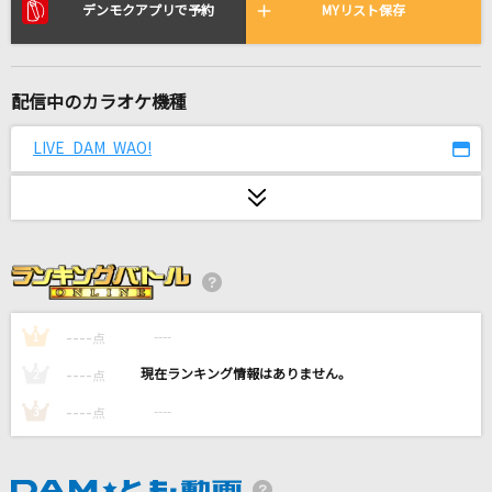
シャングリラ
デンモクアプリで予約
MYリスト保存
チャットモンチー
怪獣
配信中のカラオケ機種
サカナクション
LIVE DAM WAO!
雨の御堂筋
欧陽菲菲
とても素敵な六月でした
Eight feat.初音ミク
----
----
1
点
[生音]ビンテージ
Official髭男dism
----
----
2
点
----
----
3
点
フリィダム ロリィタ
ねじ式