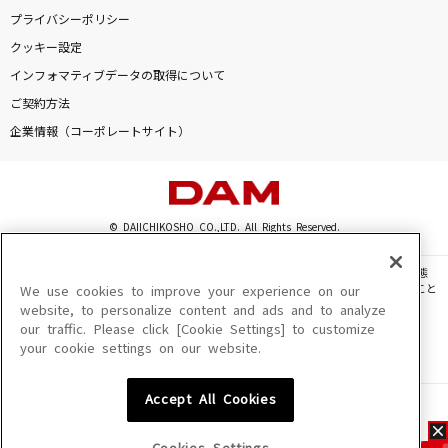
プライバシーポリシー
クッキー設定
インフォマティブデータの取得について
ご契約方法
企業情報（コーポレートサイト）
© DAIICHIKOSHO CO.,LTD. All Rights Reserved.
このサイトに掲載されている一切の文章・画像・写真・動画・音声等を、手段や形態
を問わず、著作権法の定める範囲を超えて無断で複製、転載、ファイル化などすること
We use cookies to improve your experience on our
を禁じます。
website, to personalize content and ads and to analyze
our traffic. Please click [Cookie Settings] to customize
楽曲及びコンテンツは、機種によりご利用いただけない場合があります。
your cookie settings on our website.
楽曲及びコンテンツの配信日、配信内容が変更になる場合があります。
楽曲によりMYリスト保存ができない場合があります。
Accept All Cookies
JASRAC許諾番号
6602250213Y31015 6602250112Y38026 6602250240Y31015
6602250241Y45122