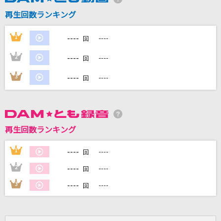
ぼくがつくった愛のうた
再生回数ランキング
TULIP(チューリップ)
----
1
----
回
I LOVE...
----
2
----
Official髭男dism
回
----
3
----
回
アイワナムチュー feat. asmi,すりぃ
MAISONdes
divine intervention
再生回数ランキング
fhana
----
1
----
回
もっと見る
----
2
----
回
DAMの新曲・ランキングなど
----
3
----
回
カラオケ最新情報をチェック！