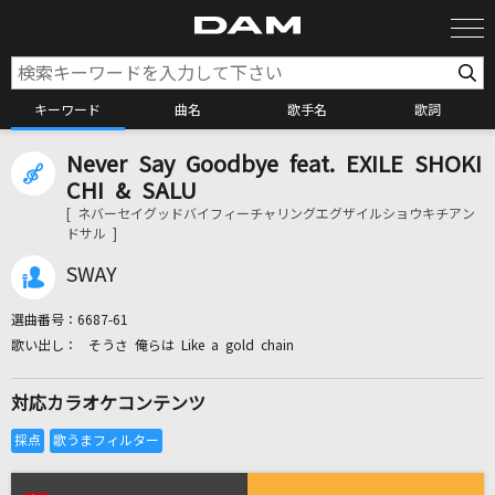
キーワード
曲名
歌手名
歌詞
Never Say Goodbye feat. EXILE SHOKI
カラオケ検索
CHI & SALU
[ ネバーセイグッドバイフィーチャリングエグザイルショウキチアン
ドサル ]
カラオケ店舗検索
SWAY
カラオケリクエスト
選曲番号：
6687-61
そうさ 俺らは Like a gold chain
全国りれき
対応カラオケコンテンツ
リアルタイムで歌われている曲の一覧