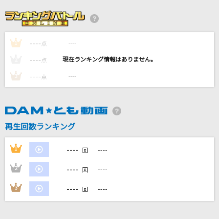
My Buddy
超特急
----
----
1
TAKE ME HIGHER
点
V6
----
----
2
点
----
----
3
点
女の小箱
瀬川瑛子
歩道橋
再生回数ランキング
乃木坂46
----
1
----
回
もっと見る
----
2
----
回
DAMの新曲・ランキングなど
----
3
----
回
カラオケ最新情報をチェック！