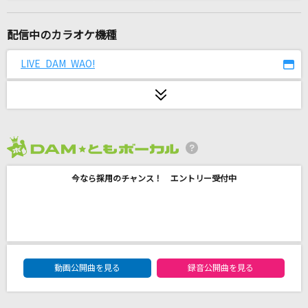
愛をこめて花束を
Superfly
配信中のカラオケ機種
[生音]冬の花
LIVE DAM WAO!
宮本浩次
夜撫でるメノウ
Ayase
2026年8月度
君が代
今なら採用のチャンス！ エントリー受付中
国歌
Flamingo
米津玄師
DAM★ともボーカルエントリーランキング
Flower Cloud
動画公開曲を見る
録音公開曲を見る
SixTONES