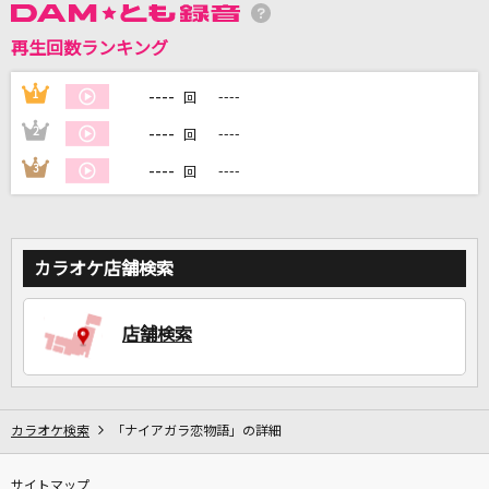
再生回数ランキング
DAMに会員登録・ログインして
カラオケをもっと楽しもう！
----
1
----
回
----
2
----
回
----
3
----
回
自宅でカラオケ歌い放題！
家族や友達と一緒に！練習にも！
カラオケ店舗検索
店舗検索
カラオケ検索
「ナイアガラ恋物語」の詳細
サイトマップ