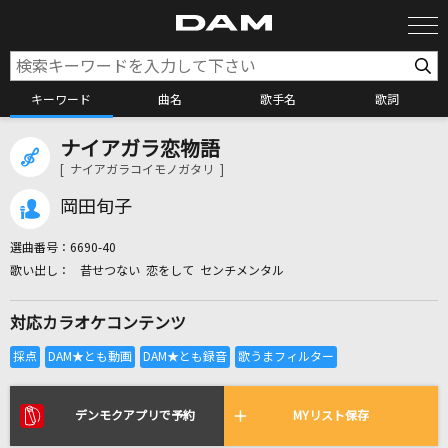
キーワード
曲名
歌手名
歌詞
ナイアガラ恋物語
カラオケ検索
[ ナイアガラコイモノガタリ ]
岡田旬子
カラオケ店舗検索
選曲番号：
6690-40
昔せつない 恋をして センチメンタル
カラオケリクエスト
対応カラオケコンテンツ
全国りれき
リアルタイムで歌われている曲の一覧
デンモクアプリで予約
MYリスト保存