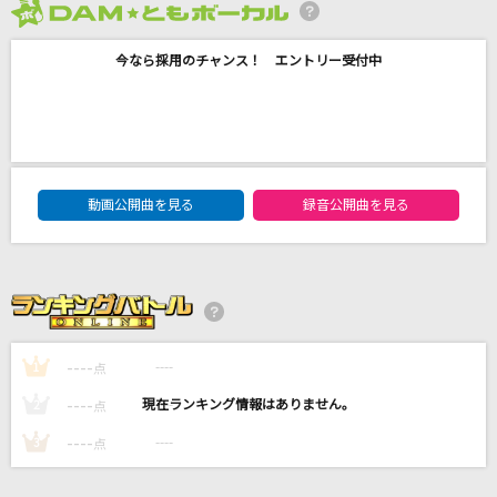
[生音]SISTER
2026年8月度
back number
今なら採用のチャンス！ エントリー受付中
例えば、今此処に置かれた花に
ぐるたみん
わたがし
DAM★ともボーカルエントリーランキング
動画公開曲を見る
録音公開曲を見る
back number
好きすぎて滅！
M!LK
もっと見る
----
----
1
点
----
----
2
点
DAMの新曲・ランキングなど
カラオケ最新情報をチェック！
----
----
3
点