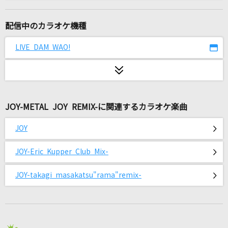
二人は恋人
森高千里
配信中のカラオケ機種
チェリー
LIVE DAM WAO!
スピッツ
かごめ
優里
JOY-METAL JOY REMIX-に関連するカラオケ楽曲
HEAT
JOY
B'z
JOY-Eric Kupper Club Mix-
瞳をとじて
平井堅
JOY-takagi masakatsu"rama"remix-
Fire◎Flower 2011
halyosy feat.鏡音レン