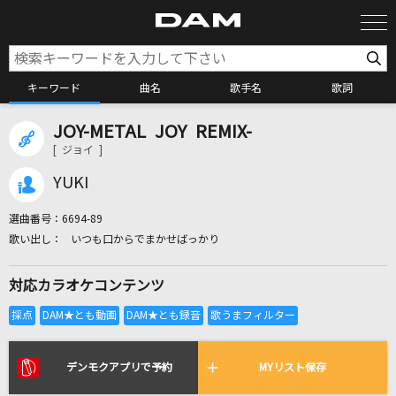
キーワード
曲名
歌手名
歌詞
JOY-METAL JOY REMIX-
カラオケ検索
[ ジョイ ]
YUKI
カラオケ店舗検索
選曲番号：
6694-89
いつも口からでまかせばっかり
カラオケリクエスト
対応カラオケコンテンツ
全国りれき
リアルタイムで歌われている曲の一覧
デンモクアプリで予約
MYリスト保存