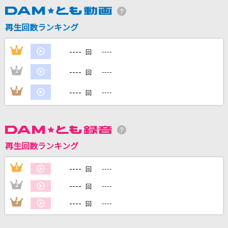
再生回数ランキング
DAMに会員登録・ログインして
カラオケをもっと楽しもう！
----
1
----
回
----
2
----
回
----
3
----
回
自宅でカラオケ歌い放題！
家族や友達と一緒に！練習にも！
再生回数ランキング
----
1
----
回
----
2
----
回
----
3
----
回