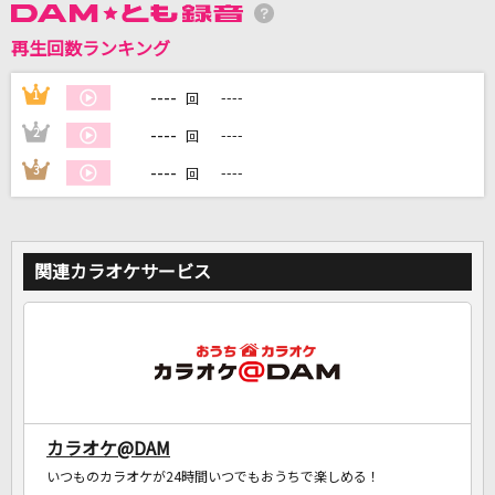
再生回数ランキング
DAMに会員登録・ログインして
カラオケをもっと楽しもう！
----
1
----
回
----
2
----
回
----
3
----
回
自宅でカラオケ歌い放題！
家族や友達と一緒に！練習にも！
関連カラオケサービス
カラオケ@DAM
いつものカラオケが24時間いつでもおうちで楽しめる！