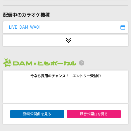
French
大森元貴
配信中のカラオケ機種
Moonshine
LIVE DAM WAO!
go!go!vanillas
[生音]もう一度札幌
小金沢昇司
2026年8月度
くままは屈強
今なら採用のチャンス！ エントリー受付中
くまま
愛は勝つ
KAN
DAM★ともボーカルエントリーランキング
DAN DAN 心魅かれてく
動画公開曲を見る
録音公開曲を見る
FIELD OF VIEW(the FIELD OF VIEW)