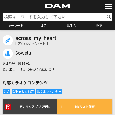
キーワード
曲名
歌手名
歌詞
across my heart
カラオケ検索
[ アクロスマイハート ]
Sowelu
カラオケ店舗検索
選曲番号：
6696-01
想いの粒が今心にはじけ
カラオケリクエスト
対応カラオケコンテンツ
全国りれき
リアルタイムで歌われている曲の一覧
デンモクアプリで予約
MYリスト保存