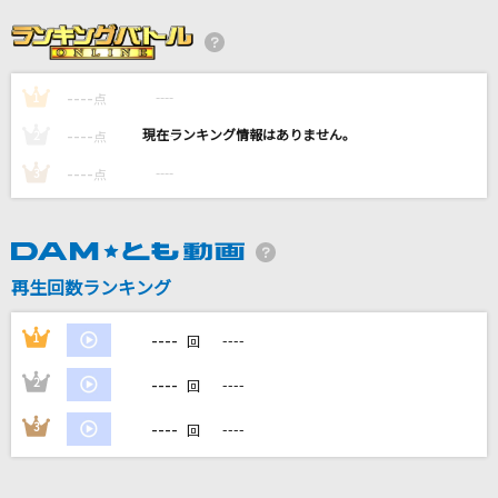
[生音]ドリフのズンドコ節
ザ・ドリフターズ
----
----
1
ラブホテル
点
クリープハイプ
----
----
2
点
----
----
3
点
[生音]TSUNAMI
サザンオールスターズ
キミに100パーセント
再生回数ランキング
きゃりーぱみゅぱみゅ
----
1
----
回
もっと見る
----
2
----
回
DAMの新曲・ランキングなど
----
3
----
回
カラオケ最新情報をチェック！