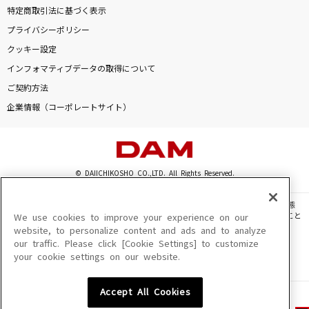
特定商取引法に基づく表示
プライバシーポリシー
クッキー設定
インフォマティブデータの取得について
ご契約方法
企業情報（コーポレートサイト）
© DAIICHIKOSHO CO.,LTD. All Rights Reserved.
このサイトに掲載されている一切の文章・画像・写真・動画・音声等を、手段や形態
を問わず、著作権法の定める範囲を超えて無断で複製、転載、ファイル化などすること
We use cookies to improve your experience on our
を禁じます。
website, to personalize content and ads and to analyze
our traffic. Please click [Cookie Settings] to customize
楽曲及びコンテンツは、機種によりご利用いただけない場合があります。
your cookie settings on our website.
楽曲及びコンテンツの配信日、配信内容が変更になる場合があります。
楽曲によりMYリスト保存ができない場合があります。
Accept All Cookies
JASRAC許諾番号
6602250213Y31015 6602250112Y38026 6602250240Y31015