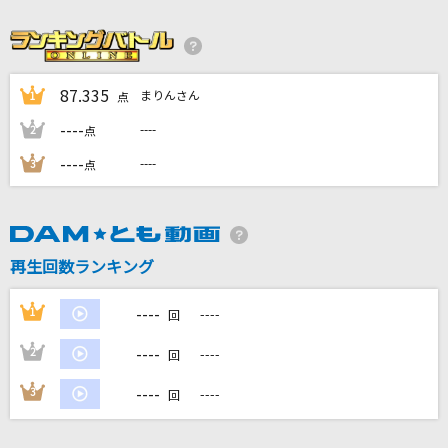
[生音]Laughter
Official髭男dism
[生音]Beautiful
87.335
まりんさん
1
点
Superfly
----
----
2
点
----
----
3
時をとめて
点
Misia
[生音]ボクノート(ドラえもんアニメバージョン)
再生回数ランキング
スキマスイッチ
----
もっと見る
1
----
回
----
2
----
回
DAMの新曲・ランキングなど
カラオケ最新情報をチェック！
----
3
----
回