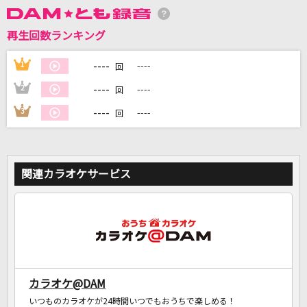
再生回数ランキング
DAMに会員登録・ログインして
カラオケをもっと楽しもう！
----
1
----
回
----
2
----
回
----
3
----
回
自宅でカラオケ歌い放題！
家族や友達と一緒に！練習にも！
関連カラオケサービス
カラオケ@DAM
いつものカラオケが24時間いつでもおうちで楽しめる！