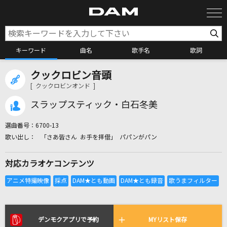
キーワード
曲名
歌手名
歌詞
クックロビン音頭
カラオケ検索
[ クックロビンオンド ]
スラップスティック・白石冬美
カラオケ店舗検索
選曲番号：
6700-13
「さあ皆さん お手を拝借」 パパンがパン
カラオケリクエスト
対応カラオケコンテンツ
全国りれき
リアルタイムで歌われている曲の一覧
デンモクアプリで予約
MYリスト保存