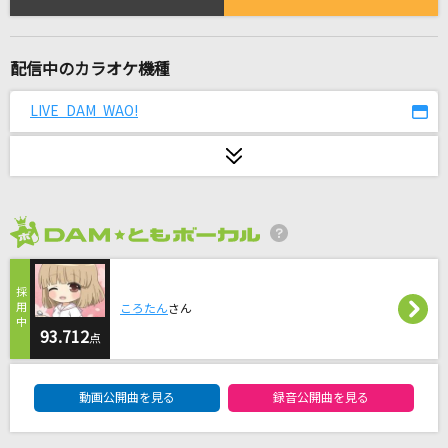
夏祭り
Whiteberry
配信中のカラオケ機種
[プロオケ]桜
コブクロ
LIVE DAM WAO!
残響散歌
Aimer(エメ)
ながれ花
2026年8月度
大空亜由美(響あゆみ)
[生音]もう恋なんてしない
ころたん
さん
93.712
槇原敬之(Makihara)
点
DAM★ともボーカルエントリーランキング
ささやかなレジスタンス
動画公開曲を見る
録音公開曲を見る
荻野目洋子