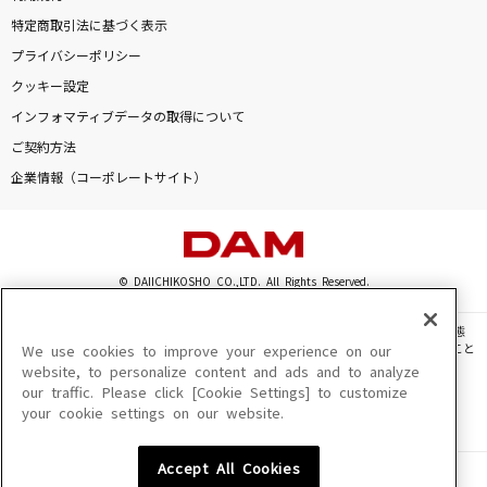
特定商取引法に基づく表示
プライバシーポリシー
クッキー設定
インフォマティブデータの取得について
ご契約方法
企業情報（コーポレートサイト）
© DAIICHIKOSHO CO.,LTD. All Rights Reserved.
このサイトに掲載されている一切の文章・画像・写真・動画・音声等を、手段や形態
を問わず、著作権法の定める範囲を超えて無断で複製、転載、ファイル化などすること
We use cookies to improve your experience on our
を禁じます。
website, to personalize content and ads and to analyze
our traffic. Please click [Cookie Settings] to customize
楽曲及びコンテンツは、機種によりご利用いただけない場合があります。
your cookie settings on our website.
楽曲及びコンテンツの配信日、配信内容が変更になる場合があります。
楽曲によりMYリスト保存ができない場合があります。
Accept All Cookies
JASRAC許諾番号