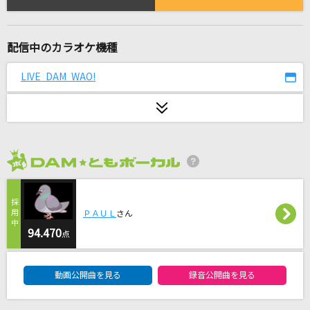
[生音]Don't say “lazy“
桜高軽音部[平沢唯・秋山澪・田井中律・琴吹紬(CV:豊崎愛生、日笠陽
子、佐藤聡美、寿美菜子)]
配信中のカラオケ機種
嘆きノ森
LIVE DAM WAO!
彩音
晩餐歌
tuki.
2026年8月度
Midnight Memories [ミッドナイト・メモリー
ズ]
One Direction
ＰＡＵＬ
さん
94.470
点
エウレカ
なとり
DAM★ともボーカルエントリーランキング
動画公開曲を見る
録音公開曲を見る
[生音]ミッドナイト・シャッフル