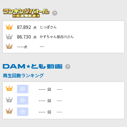
近藤真彦
愛とか恋とか
Novelbright
87.892
じっぽさん
1
点
アイデン貞貞メルトダウン
86.730
かずちゃん加古川さん
2
点
えなこ feat. P丸様。
----
----
3
点
[生音]115万キロのフィルム
Official髭男dism
再生回数ランキング
しわあわせ
Vaundy
----
1
----
回
もっと見る
----
2
----
回
----
3
----
回
DAMの新曲・ランキングなど
カラオケ最新情報をチェック！