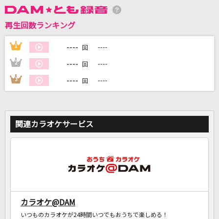
再生回数ランキング
DAMに会員登録・ログインして
----
1
----
回
カラオケをもっと楽しもう！
----
2
----
回
----
3
----
回
自宅でカラオケ歌い放題！
家族や友達と一緒に！練習にも！
関連カラオケサービス
カラオケ@DAM
いつものカラオケが24時間いつでもおうちで楽しめる！