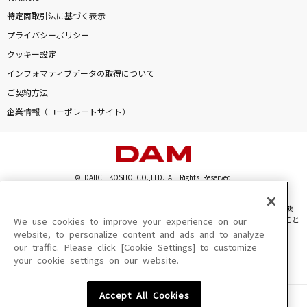
特定商取引法に基づく表示
プライバシーポリシー
クッキー設定
インフォマティブデータの取得について
ご契約方法
企業情報（コーポレートサイト）
© DAIICHIKOSHO CO.,LTD. All Rights Reserved.
このサイトに掲載されている一切の文章・画像・写真・動画・音声等を、手段や形態
を問わず、著作権法の定める範囲を超えて無断で複製、転載、ファイル化などすること
We use cookies to improve your experience on our
を禁じます。
website, to personalize content and ads and to analyze
our traffic. Please click [Cookie Settings] to customize
楽曲及びコンテンツは、機種によりご利用いただけない場合があります。
your cookie settings on our website.
楽曲及びコンテンツの配信日、配信内容が変更になる場合があります。
楽曲によりMYリスト保存ができない場合があります。
Accept All Cookies
JASRAC許諾番号