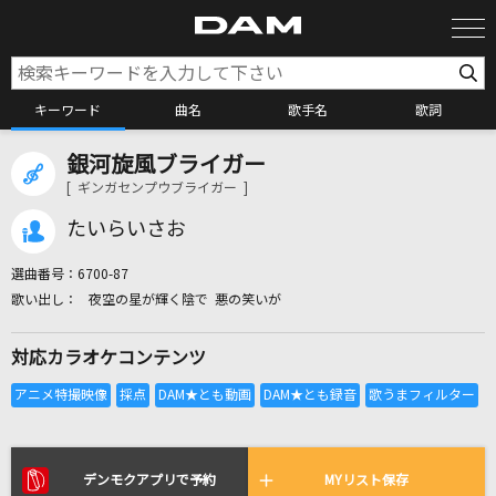
キーワード
曲名
歌手名
歌詞
銀河旋風ブライガー
カラオケ検索
[ ギンガセンプウブライガー ]
たいらいさお
カラオケ店舗検索
選曲番号：
6700-87
夜空の星が輝く陰で 悪の笑いが
カラオケリクエスト
対応カラオケコンテンツ
全国りれき
リアルタイムで歌われている曲の一覧
デンモクアプリで予約
MYリスト保存