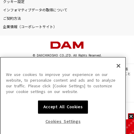
クッキー設定
インフォマティブデータの取得について
ご契約方法
企業情報（コーポレートサイト）
© DAIICHIKOSHO CO.,LTD. All Rights Reserved.
このサイトに掲載されている一切の文章・画像・写真・動画・音声等を、手段や形態
を問わず、著作権法の定める範囲を超えて無断で複製、転載、ファイル化などすること
We use cookies to improve your experience on our
を禁じます。
website, to personalize content and ads and to analyze
our traffic. Please click [Cookie Settings] to customize
楽曲及びコンテンツは、機種によりご利用いただけない場合があります。
your cookie settings on our website.
楽曲及びコンテンツの配信日、配信内容が変更になる場合があります。
楽曲によりMYリスト保存ができない場合があります。
Accept All Cookies
JASRAC許諾番号
6602250213Y31015 6602250112Y38026 6602250240Y31015
6602250241Y45122
Cookies Settings
NexTone許諾番号
ID000002945 ID000002947 ID000002937 ID000002938