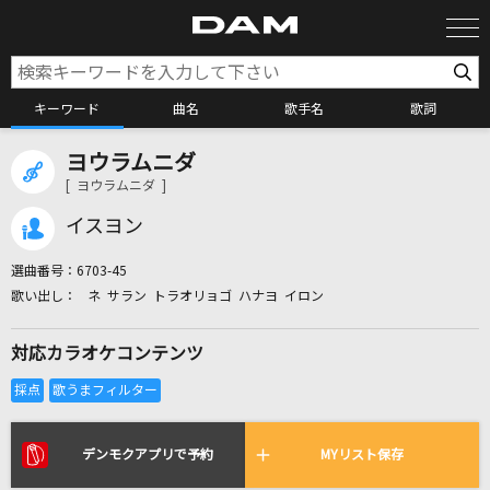
キーワード
曲名
歌手名
歌詞
ヨウラムニダ
カラオケ検索
[ ヨウラムニダ ]
イスヨン
カラオケ店舗検索
選曲番号：
6703-45
ネ サラン トラオリョゴ ハナヨ イロン
カラオケリクエスト
対応カラオケコンテンツ
全国りれき
リアルタイムで歌われている曲の一覧
デンモクアプリで予約
MYリスト保存