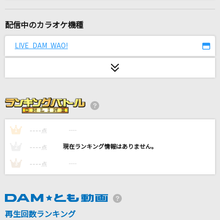
[生音]幸せ
back number
配信中のカラオケ機種
なんでもないよ、
LIVE DAM WAO!
マカロニえんぴつ
Vou Festejar [ヴォウ フェステジャール]
Beth Carvalho [ベッチ カルヴァーリョ]
セーラー服と機関銃
薬師丸ひろ子
----
----
1
点
----
----
2
点
[生音]HOT LIMIT
----
----
3
点
T.M.Revolution
miles away
FACT
再生回数ランキング