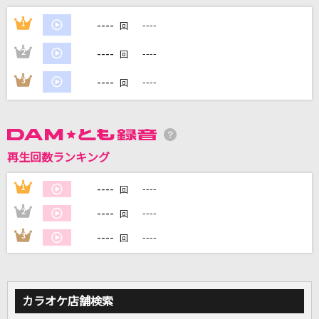
ピエロ
----
1
----
回
B'z
----
2
----
回
準透明少年
----
3
----
回
ヨルシカ
[生音]22才の別れ
風
再生回数ランキング
[生音]イチブトゼンブ
----
1
----
回
B'z
----
2
----
回
もっと見る
----
3
----
回
DAMの新曲・ランキングなど
カラオケ最新情報をチェック！
カラオケ店舗検索